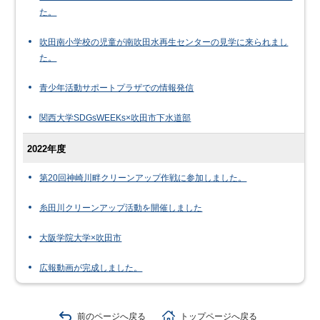
た。
吹田南小学校の児童が南吹田水再生センターの見学に来られまし
た。
青少年活動サポートプラザでの情報発信
関西大学SDGsWEEKs×吹田市下水道部
2022年度
第20回神崎川畔クリーンアップ作戦に参加しました。
糸田川クリーンアップ活動を開催しました
大阪学院大学×吹田市
広報動画が完成しました。
前のページへ戻る
トップページへ戻る