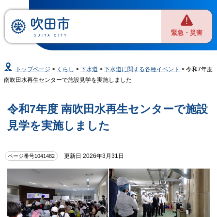
緊急・災害
トップページ
>
くらし
>
下水道
>
下水道に関する各種イベント
> 令和7年度
南吹田水再生センターで施設見学を実施しました
令和7年度 南吹田水再生センターで施設
見学を実施しました
更新日 2026年3月31日
ページ番号1041482