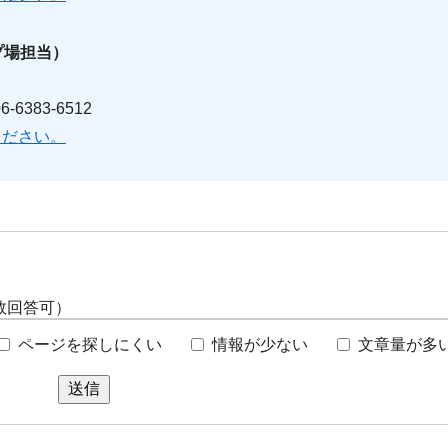
プ場担当）
6383-6512
ください。
数回答可）
ページを探しにくい
情報が少ない
文章量が多
送信