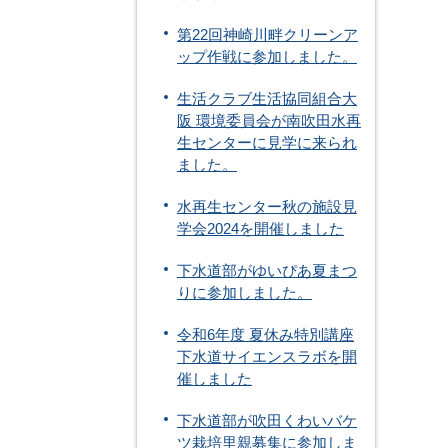
第22回神崎川畔クリーンア
ップ作戦に参加しました。
生活クラブ生活協同組合大
阪 環境委員会が南吹田水再
生センターに見学に来られ
ました。
水再生センター秋の施設見
学会2024を開催しました
下水道部がゆいぴあ夏まつ
りに参加しました。
令和6年度 夏休み特別講座
下水道サイエンスラボを開
催しました
下水道部が吹田くわいバケ
ツ栽培里親募集に参加しま