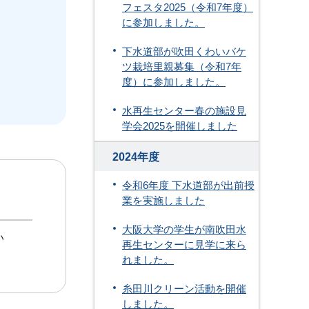
フェスタ2025（令和7年度）
に参加しました。
下水道部が吹田くわいバケ
ツ栽培里親募集（令和7年
度）に参加しました。
水再生センター春の施設見
学会2025を開催しました
2024年度
令和6年度 下水道部が出前授
業を実施しました
大阪大学の学生が南吹田水
い
再生センターに見学に来ら
れました。
糸田川クリーン活動を開催
しました。