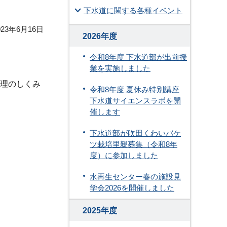
下水道に関する各種イベント
23年6月16日
2026年度
令和8年度 下水道部が出前授
業を実施しました
処理のしくみ
令和8年度 夏休み特別講座
下水道サイエンスラボを開
催します
下水道部が吹田くわいバケ
ツ栽培里親募集（令和8年
度）に参加しました
水再生センター春の施設見
学会2026を開催しました
2025年度