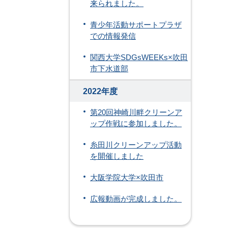
来られました。
青少年活動サポートプラザ
での情報発信
関西大学SDGsWEEKs×吹田
市下水道部
2022年度
第20回神崎川畔クリーンア
ップ作戦に参加しました。
糸田川クリーンアップ活動
を開催しました
大阪学院大学×吹田市
広報動画が完成しました。