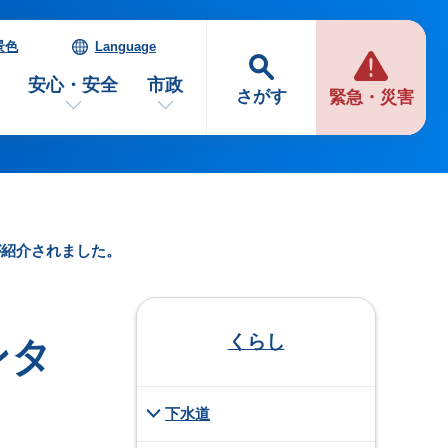
景色
Language
安心・安全
市政
さがす
緊急・災害
ーが紹介されました。
くらし
ンタ
下水道