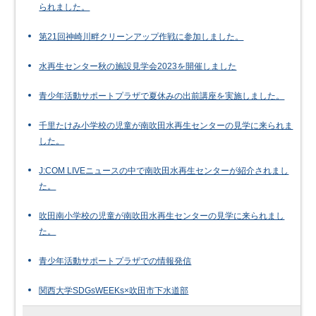
られました。
第21回神崎川畔クリーンアップ作戦に参加しました。
水再生センター秋の施設見学会2023を開催しました
青少年活動サポートプラザで夏休みの出前講座を実施しました。
千里たけみ小学校の児童が南吹田水再生センターの見学に来られま
した。
J:COM LIVEニュースの中で南吹田水再生センターが紹介されまし
た。
吹田南小学校の児童が南吹田水再生センターの見学に来られまし
た。
青少年活動サポートプラザでの情報発信
関西大学SDGsWEEKs×吹田市下水道部