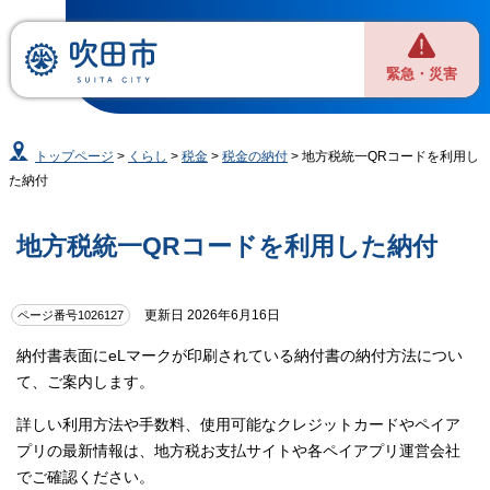
緊急・災害
トップページ
>
くらし
>
税金
>
税金の納付
> 地方税統一QRコードを利用し
た納付
地方税統一QRコードを利用した納付
更新日 2026年6月16日
ページ番号1026127
納付書表面にeLマークが印刷されている納付書の納付方法につい
て、ご案内します。
詳しい利用方法や手数料、使用可能なクレジットカードやペイア
プリの最新情報は、地方税お支払サイトや各ペイアプリ運営会社
でご確認ください。