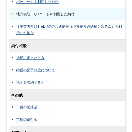
バーコードを利用した納付
地方税統一QRコードを利用した納付
【事業者向け】eLTAXの共通納税（地方税共通納税システム）を利
用した納付
納付相談
納税に困ったとき
納税の猶予制度について
税金を滞納すると
その他
市税の延滞金
市税の還付金