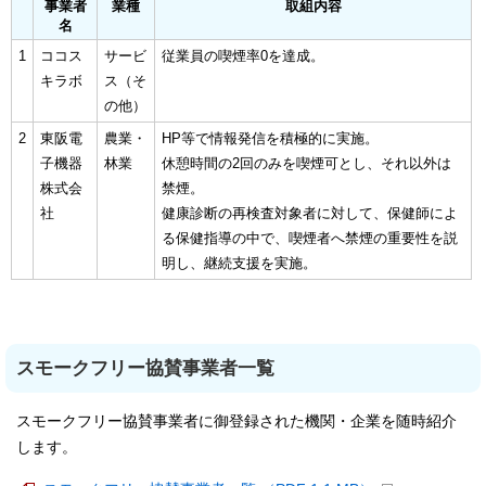
事業者
業種
取組内容
名
1
ココス
サービ
従業員の喫煙率0を達成。
キラボ
ス（そ
の他）
2
東阪電
農業・
HP等で情報発信を積極的に実施。
子機器
林業
休憩時間の2回のみを喫煙可とし、それ以外は
株式会
禁煙。
社
健康診断の再検査対象者に対して、保健師によ
る保健指導の中で、喫煙者へ禁煙の重要性を説
明し、継続支援を実施。
スモークフリー協賛事業者一覧
スモークフリー協賛事業者に御登録された機関・企業を随時紹介
します。