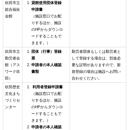
吹田市立
貸館使用団体登録
総合福祉
申請書
会館
（施設窓口でお配
りするほか、施設
のHPからダウンロ
ードすることもで
きます。）
吹田市立
団体（行事）登録
勤労者団体もしくは勤労者と
勤労者会
票
して登録する場合は、別途必
館（アス
申請者の本人確認
要な証明がありますので、新
ワーク吹
書類
規登録の場合は施設へお問い
田）
合わせください。
吹田歴史
利用者登録申請書
文化まち
（施設窓口でお配
づくりセ
りするほか、施設
ンター
のHPからダウンロ
ードすることもで
きます。）
申請者の本人確認