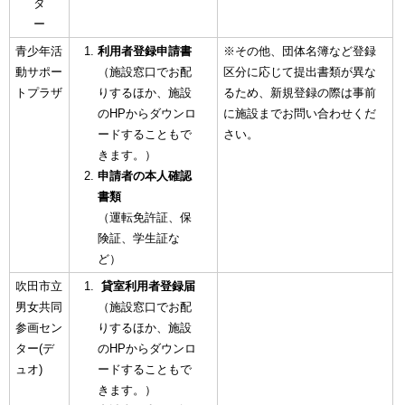
タ
ー
青少年活
利用者登録申請書
※その他、団体名簿など登録
動サポー
（施設窓口でお配
区分に応じて提出書類が異な
トプラザ
りするほか、施設
るため、新規登録の際は事前
のHPからダウンロ
に施設までお問い合わせくだ
ードすることもで
さい。
きます。）
申請者の本人確認
書類
（運転免許証、保
険証、学生証な
ど）
吹田市立
貸室利用者登録届
男女共同
（施設窓口でお配
参画セン
りするほか、施設
ター(デ
のHPからダウンロ
ュオ)
ードすることもで
きます。）