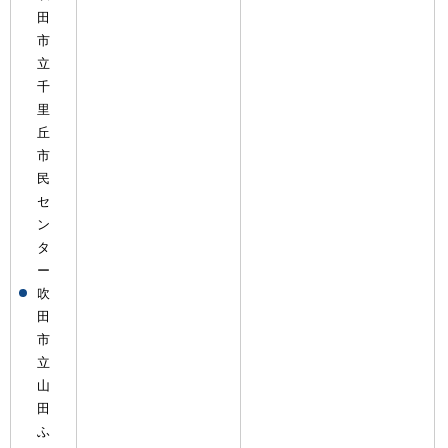
田
市
立
千
里
丘
市
民
セ
ン
タ
ー
吹
田
市
立
山
田
ふ