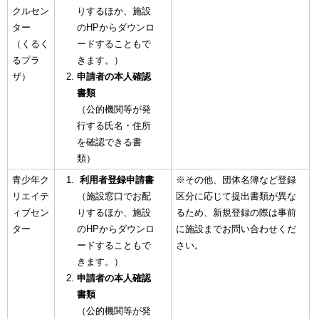
クルセン
りするほか、施設
ター
のHPからダウンロ
（くるく
ードすることもで
るプラ
きます。）
ザ）
申請者の本人確認
書類
（公的機関等が発
行する氏名・住所
を確認できる書
類）
青少年ク
利用者登録申請書
※その他、団体名簿など登録
リエイテ
（施設窓口でお配
区分に応じて提出書類が異な
ィブセン
りするほか、施設
るため、新規登録の際は事前
ター
のHPからダウンロ
に施設までお問い合わせくだ
ードすることもで
さい。
きます。）
申請者の本人確認
書類
（公的機関等が発