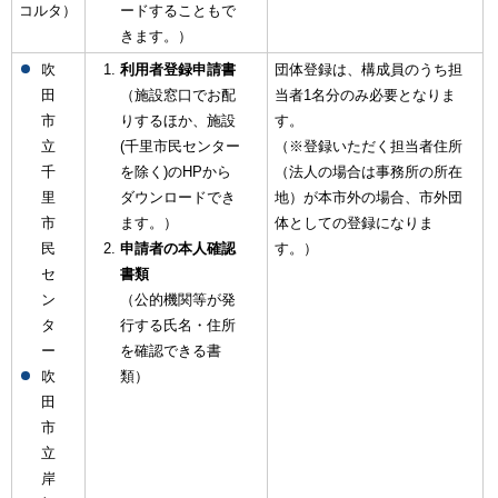
コルタ）
ードすることもで
きます。）
吹
利用者登録申請書
団体登録は、構成員のうち担
田
（施設窓口でお配
当者1名分のみ必要となりま
市
りするほか、施設
す。
立
(千里市民センター
（※登録いただく担当者住所
千
を除く)のHPから
（法人の場合は事務所の所在
里
ダウンロードでき
地）が本市外の場合、市外団
市
ます。）
体としての登録になりま
民
申請者の本人確認
す。）
セ
書類
ン
（公的機関等が発
タ
行する氏名・住所
ー
を確認できる書
吹
類）
田
市
立
岸