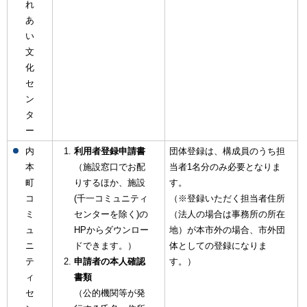
れ
あ
い
文
化
セ
ン
タ
ー
内
利用者登録申請書
団体登録は、構成員のうち担
本
（施設窓口でお配
当者1名分のみ必要となりま
町
りするほか、施設
す。
コ
(千一コミュニティ
（※登録いただく担当者住所
ミ
センターを除く)の
（法人の場合は事務所の所在
ュ
HPからダウンロー
地）が本市外の場合、市外団
ニ
ドできます。）
体としての登録になりま
テ
申請者の本人確認
す。）
ィ
書類
セ
（公的機関等が発