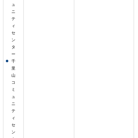
ュ
ニ
テ
ィ
セ
ン
タ
ー
千
里
山
コ
ミ
ュ
ニ
テ
ィ
セ
ン