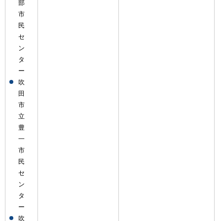
部
市
民
セ
ン
タ
ー
吹
田
市
立
豊
一
市
民
セ
ン
タ
ー
吹