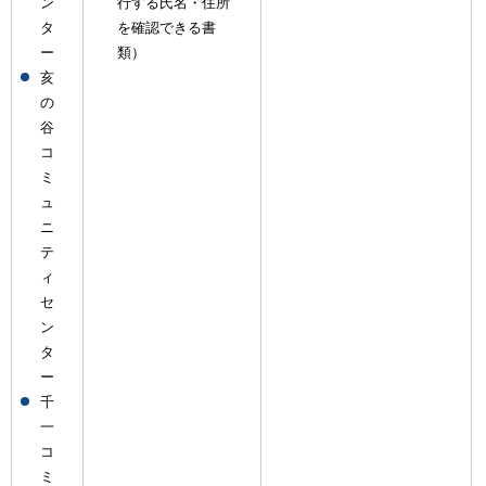
ン
行する氏名・住所
タ
を確認できる書
ー
類）
亥
の
谷
コ
ミ
ュ
ニ
テ
ィ
セ
ン
タ
ー
千
一
コ
ミ