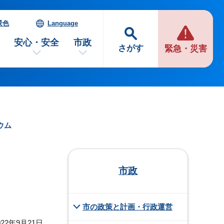
景色
Language
安心・安全
市政
さがす
緊急・災害
ウム
市政
市の政策と計画・行政運営
22年9月21日