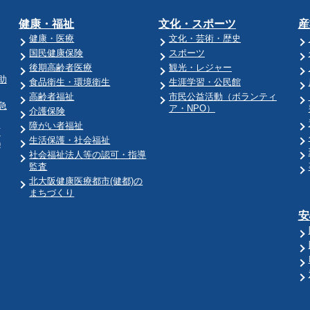
健康・福祉
文化・スポーツ
産
健康・医療
文化・芸術・歴史
国民健康保険
スポーツ
後期高齢者医療
観光・レジャー
助
食品衛生・環境衛生
生涯学習・公民館
高齢者福祉
市民公益活動（ボランティ
急
ア・NPO）
介護保険
障がい者福祉
育
生活保護・社会福祉
)
社会福祉法人等の認可・指導
監査
北大阪健康医療都市(健都)の
まちづくり
安