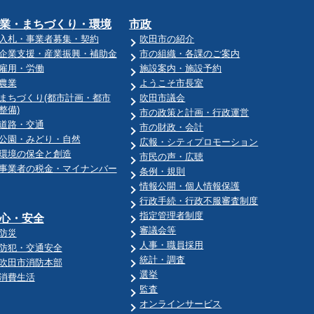
業・まちづくり・環境
市政
入札・事業者募集・契約
吹田市の紹介
企業支援・産業振興・補助金
市の組織・各課のご案内
雇用・労働
施設案内・施設予約
農業
ようこそ市長室
まちづくり(都市計画・都市
吹田市議会
整備)
市の政策と計画・行政運営
道路・交通
市の財政・会計
公園・みどり・自然
広報・シティプロモーション
環境の保全と創造
市民の声・広聴
事業者の税金・マイナンバー
条例・規則
情報公開・個人情報保護
行政手続・行政不服審査制度
指定管理者制度
心・安全
審議会等
防災
人事・職員採用
防犯・交通安全
統計・調査
吹田市消防本部
選挙
消費生活
監査
オンラインサービス