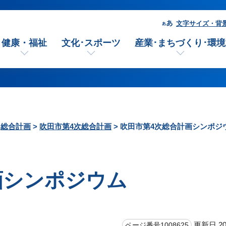
文字サイズ・背
健康・福祉
文化･スポーツ
産業･まちづくり･環境
>
総合計画
>
吹田市第4次総合計画
> 吹田市第4次総合計画シンポジ
画シンポジウム
更新日 20
ページ番号1008625