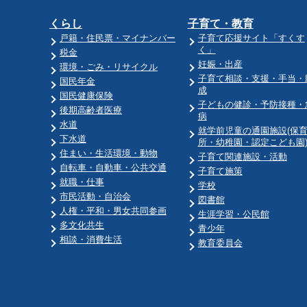
くらし
子育て・教育
戸籍・住民票・マイナンバー
子育て応援サイト「すくす
く」
税金
妊娠・出産
環境・ごみ・リサイクル
子育て相談・支援・手当・
国民年金
成
国民健康保険
子どもの健診・予防接種・
後期高齢者医療
病
水道
就学前児童の通園施設(保
下水道
所・幼稚園・認定こども園
住まい・生活環境・動物
子育て関連施設・活動
自転車・自動車・公共交通
子育て施策
就職・仕事
学校
市民活動・自治会
図書館
人権・平和・男女共同参画
生涯学習・公民館
多文化共生
青少年
相談・消費生活
教育委員会