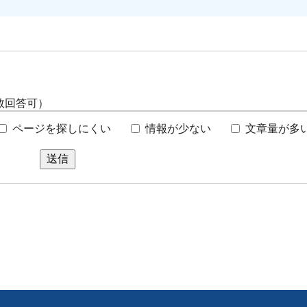
数回答可）
ページを探しにくい
情報が少ない
文章量が多
送信