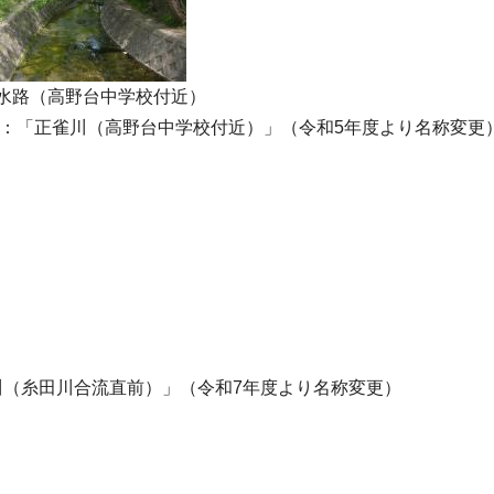
野台水路（高野台中学校付近）
：「正雀川（高野台中学校付近）」（令和5年度より名称変更
谷川（糸田川合流直前）」（令和7年度より名称変更）