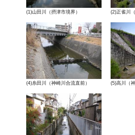
(1)山田川（摂津市境界）
(2)正雀
(4)糸田川（神崎川合流直前）
(5)高川