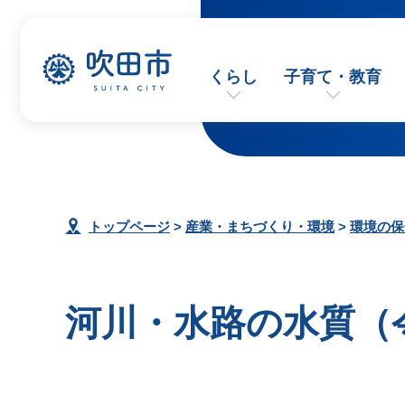
くらし
子育て・教育
トップページ
>
産業・まちづくり・環境
>
環境の保
河川・水路の水質（