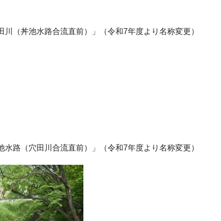
穴田川（丼池水路合流直前）」（令和7年度より名称変更）
丼池水路（穴田川合流直前）」（令和7年度より名称変更）