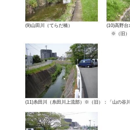
(9)山田川（てらだ橋）
(10)高
※（旧）
(11)糸田川（糸田川上流部）※（旧）：「山の