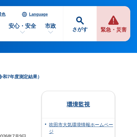
景色
Language
安心・安全
市政
さがす
緊急・災害
令和7年度測定結果）
環境監視
吹田市大気環境情報ホームペー
ジ
026年7月9日