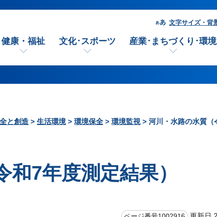
文字サイズ・背
健康・福祉
文化･スポーツ
産業･まちづくり･環境
全と創造
>
生活環境
>
環境保全
>
環境監視
> 河川・水路の水質（
令和7年度測定結果）
更新日 2
ページ番号1002916