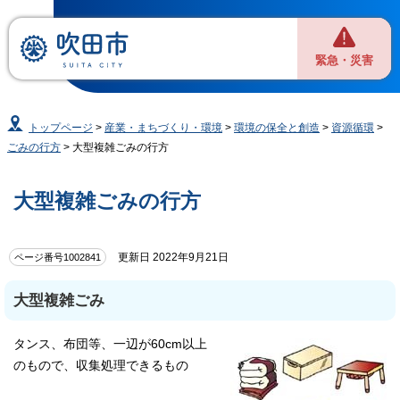
緊急・災害
トップページ
>
産業・まちづくり・環境
>
環境の保全と創造
>
資源循環
>
ごみの行方
> 大型複雑ごみの行方
大型複雑ごみの行方
更新日 2022年9月21日
ページ番号1002841
大型複雑ごみ
タンス、布団等、一辺が60cm以上
のもので、収集処理できるもの