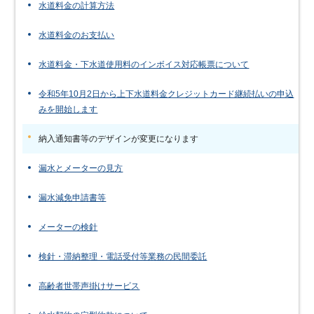
水道料金の計算方法
水道料金のお支払い
水道料金・下水道使用料のインボイス対応帳票について
令和5年10月2日から上下水道料金クレジットカード継続払いの申込
みを開始します
納入通知書等のデザインが変更になります
漏水とメーターの見方
漏水減免申請書等
メーターの検針
検針・滞納整理・電話受付等業務の民間委託
高齢者世帯声掛けサービス