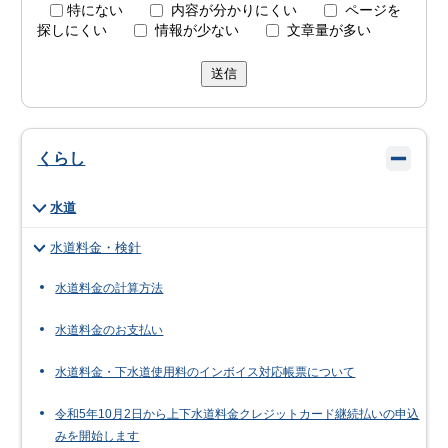
特にない
内容が分かりにくい
ページを
探しにくい
情報が少ない
文章量が多い
送信
くらし
水道
水道料金・検針
水道料金の計算方法
水道料金のお支払い
水道料金・下水道使用料のインボイス対応帳票について
令和5年10月2日から上下水道料金クレジットカード継続払いの申込
みを開始します