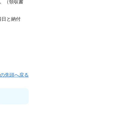
。（領収書
済日と納付
の先頭へ戻る