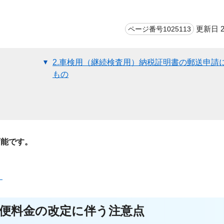
更新日 2
ページ番号1025113
2.車検用（継続検査用）納税証明書の郵送申請
もの
可能です。
】
の郵便料金の改定に伴う注意点