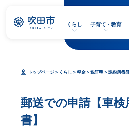
くらし
子育て・教育
トップページ
>
くらし
>
税金
>
税証明
>
課税所得
郵送での申請【車検
書】