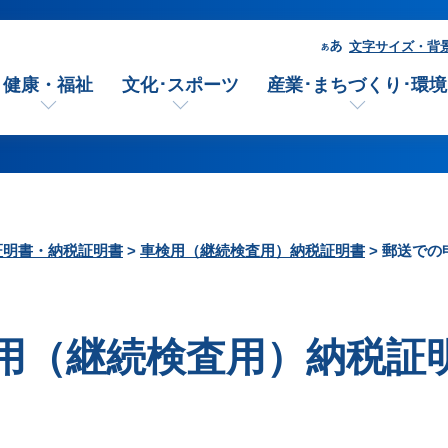
文字サイズ・背
健康・福祉
文化･スポーツ
産業･まちづくり･環境
証明書・納税証明書
>
車検用（継続検査用）納税証明書
> 郵送で
用（継続検査用）納税証