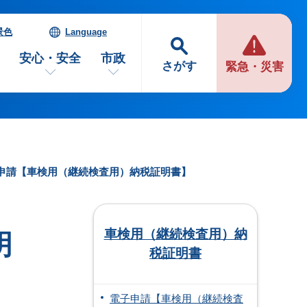
景色
Language
安心・安全
市政
さがす
緊急・災害
の申請【車検用（継続検査用）納税証明書】
車検用（継続検査用）納
明
税証明書
電子申請【車検用（継続検査