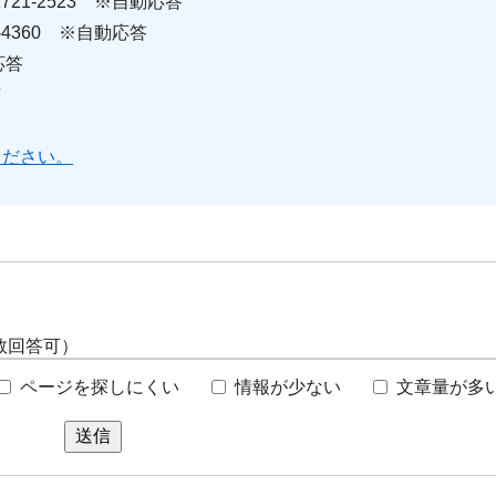
21-2523 ※自動応答
-4360 ※自動応答
応答
答
ください。
数回答可）
ページを探しにくい
情報が少ない
文章量が多
送信