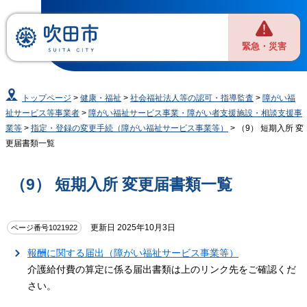
緊急・災害
トップページ
>
健康・福祉
>
社会福祉法人等の認可・指導監査
>
障がい福
祉サービス等事業者
>
障がい福祉サービス事業・障がい者支援施設・相談支援事
業等
>
指定・登録の変更手続（障がい福祉サービス事業等）
> （9） 短期入所 変
更届書類一覧
（9） 短期入所 変更届書類一覧
更新日 2025年10月3日
ページ番号1021922
報酬に関する届出（障がい福祉サービス事業等）
介護給付費の算定に係る届出書類は上のリンク先をご確認くだ
さい。