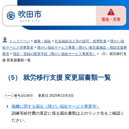
緊急・災害
トップページ
>
健康・福祉
>
社会福祉法人等の認可・指導監査
>
障がい福
祉サービス等事業者
>
障がい福祉サービス事業・障がい者支援施設・相談支援事
業等
>
指定・登録の変更手続（障がい福祉サービス事業等）
> （5） 就労移行支
援 変更届書類一覧
（5） 就労移行支援 変更届書類一覧
更新日 2025年10月3日
ページ番号1013970
報酬に関する届出（障がい福祉サービス事業等）
訓練等給付費の算定に係る届出書類は上のリンク先をご確認く
ださい。