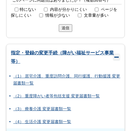
このページに問題点はありましたか？（複数回答可）
特にない
内容が分かりにくい
ページを
探しにくい
情報が少ない
文章量が多い
送信
指定・登録の変更手続（障がい福祉サービス事業
等）
（1） 居宅介護、重度訪問介護、同行援護、行動援護 変更
届書類一覧
（2） 重度障がい者等包括支援 変更届書類一覧
（3） 療養介護 変更届書類一覧
（4） 生活介護 変更届書類一覧