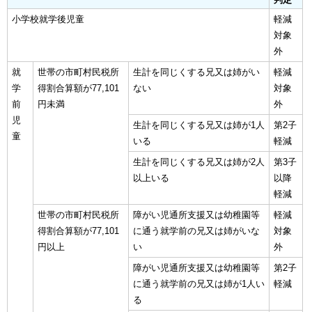
小学校就学後児童
軽減
対象
外
就
世帯の市町村民税所
生計を同じくする兄又は姉がい
軽減
学
得割合算額が77,101
ない
対象
前
円未満
外
児
生計を同じくする兄又は姉が1人
第2子
童
いる
軽減
生計を同じくする兄又は姉が2人
第3子
以上いる
以降
軽減
世帯の市町村民税所
障がい児通所支援又は幼稚園等
軽減
得割合算額が77,101
に通う就学前の兄又は姉がいな
対象
円以上
い
外
障がい児通所支援又は幼稚園等
第2子
に通う就学前の兄又は姉が1人い
軽減
る