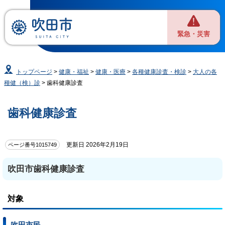
緊急・災害
トップページ
>
健康・福祉
>
健康・医療
>
各種健康診査・検診
>
大人の各
種健（検）診
> 歯科健康診査
歯科健康診査
更新日 2026年2月19日
ページ番号1015749
吹田市歯科健康診査
対象
吹田市民