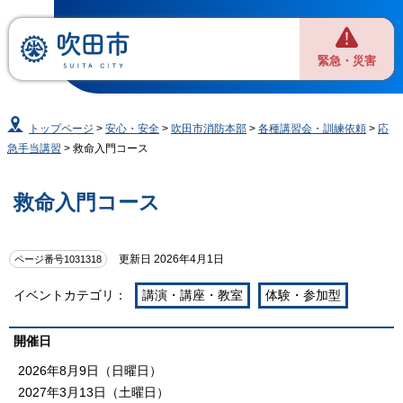
緊急・災害
トップページ
>
安心・安全
>
吹田市消防本部
>
各種講習会・訓練依頼
>
応
急手当講習
> 救命入門コース
救命入門コース
更新日 2026年4月1日
ページ番号1031318
イベントカテゴリ：
講演・講座・教室
体験・参加型
開催日
2026年8月9日（日曜日）
2027年3月13日（土曜日）