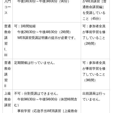
入門
午後1時30分～午後3時00分（90分）
がWEB講習［普
コー
通救命講習編］
ス
を受講している
こと（45分）
普通
可：1時間短縮
可：参加者全員
救命
午後2時30分～午後4時30分（2時間）
が事前学習を修
講
WEB講習受講証明書の提示が必要です。
了していること
習
（2時間）
I、
III
普通
定期開催は行っていません。
可：参加者全員
救命
が事前学習を修
講
了していること
習
（3時間）
II
上級
不可：分割受講はできません。
出前講座は行っ
救命
午前9時30分～午後5時00分（休憩時間含
ていません。
講習
む）
事前学習（応急手当WEB講習［上級救命