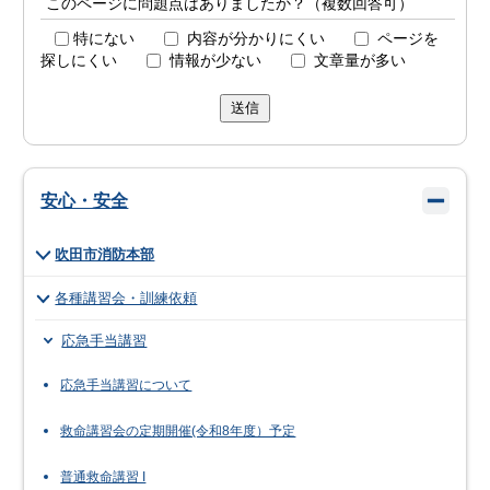
このページに問題点はありましたか？（複数回答可）
特にない
内容が分かりにくい
ページを
探しにくい
情報が少ない
文章量が多い
送信
安心・安全
吹田市消防本部
各種講習会・訓練依頼
応急手当講習
応急手当講習について
救命講習会の定期開催(令和8年度）予定
普通救命講習 I