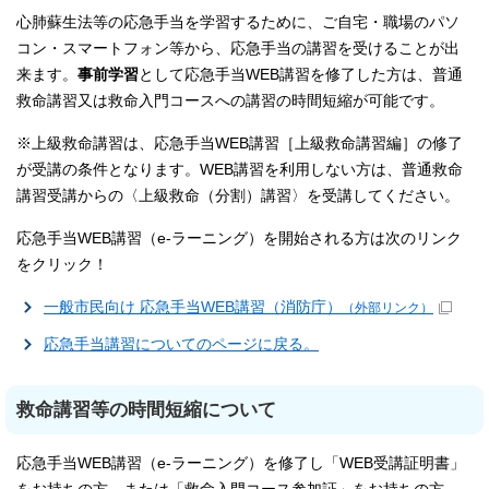
心肺蘇生法等の応急手当を学習するために、ご自宅・職場のパソ
コン・スマートフォン等から、応急手当の講習を受けることが出
来ます。
事前学習
として応急手当WEB講習を修了した方は、普通
救命講習又は救命入門コースへの講習の時間短縮が可能です。
※上級救命講習は、応急手当WEB講習［上級救命講習編］の修了
が受講の条件となります。WEB講習を利用しない方は、普通救命
講習受講からの〈上級救命（分割）講習〉を受講してください。
応急手当WEB講習（e-ラーニング）を開始される方は次のリンク
をクリック！
一般市民向け 応急手当WEB講習（消防庁）
（外部リンク）
応急手当講習についてのページに戻る。
救命講習等の時間短縮について
応急手当WEB講習（e-ラーニング）を修了し「WEB受講証明書」