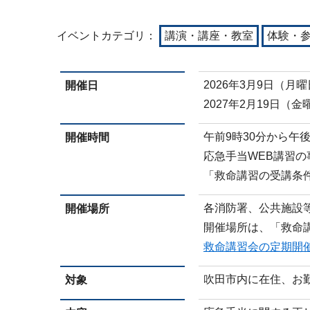
イベントカテゴリ：
講演・講座・教室
体験・
2026年3月9日（月
開催日
2027年2月19日（金
午前9時30分から午
開催時間
応急手当WEB講習
「救命講習の受講条
各消防署、公共施設
開催場所
開催場所は、「救命
救命講習会の定期開催
吹田市内に在住、お
対象