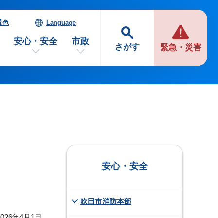
景色
Language
安心・安全
市政
さがす
緊急・災害
安心・安全
吹田市消防本部
026年4月1日