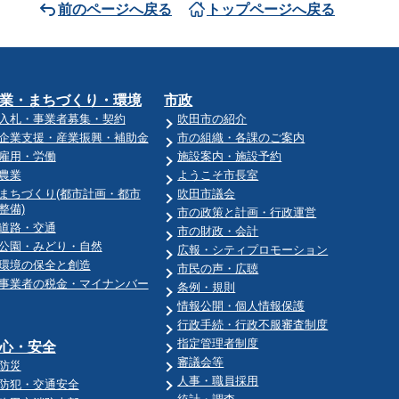
前のページへ戻る
トップページへ戻る
業・まちづくり・環境
市政
入札・事業者募集・契約
吹田市の紹介
企業支援・産業振興・補助金
市の組織・各課のご案内
雇用・労働
施設案内・施設予約
農業
ようこそ市長室
まちづくり(都市計画・都市
吹田市議会
整備)
市の政策と計画・行政運営
道路・交通
市の財政・会計
公園・みどり・自然
広報・シティプロモーション
環境の保全と創造
市民の声・広聴
事業者の税金・マイナンバー
条例・規則
情報公開・個人情報保護
行政手続・行政不服審査制度
指定管理者制度
心・安全
審議会等
防災
人事・職員採用
防犯・交通安全