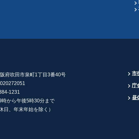
市
 大阪府吹田市泉町1丁目3番40号
20272051
庁
84-1231
昼
9時から午後5時30分まで
休日、年末年始を除く）