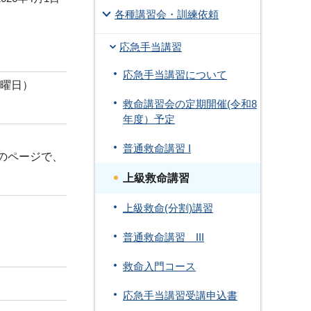
各種講習会・訓練依頼
応急手当講習
応急手当講習について
金曜日）
救命講習会の定期開催(令和8
年度）予定
普通救命講習 I
のページで、
上級救命講習
上級救命(分割)講習
普通救命講習 III
救命入門コース
応急手当講習受講申込書