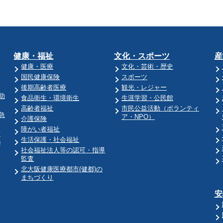
健康・福祉
文化・スポーツ
産
健康・医療
文化・芸術・歴史
国民健康保険
スポーツ
後期高齢者医療
観光・レジャー
助
食品衛生・環境衛生
生涯学習・公民館
高齢者福祉
市民公益活動（ボランティ
急
ア・NPO）
介護保険
障がい者福祉
育
生活保護・社会福祉
)
社会福祉法人等の認可・指導
監査
北大阪健康医療都市(健都)の
まちづくり
安