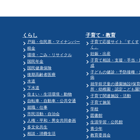
くらし
子育て・教育
戸籍・住民票・マイナンバー
子育て応援サイト「すくす
く」
税金
妊娠・出産
環境・ごみ・リサイクル
子育て相談・支援・手当・
国民年金
成
国民健康保険
子どもの健診・予防接種・
後期高齢者医療
病
水道
就学前児童の通園施設(保
下水道
所・幼稚園・認定こども園
住まい・生活環境・動物
子育て関連施設・活動
自転車・自動車・公共交通
子育て施策
就職・仕事
学校
市民活動・自治会
図書館
人権・平和・男女共同参画
生涯学習・公民館
多文化共生
青少年
相談・消費生活
教育委員会