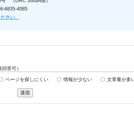
 （DRC Suita4階）
6835-4085
ください。
数回答可）
ページを探しにくい
情報が少ない
文章量が多
送信