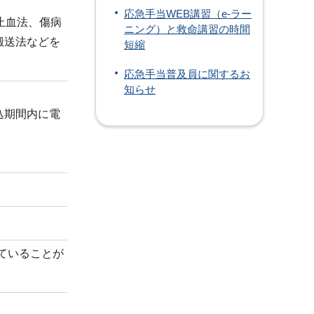
応急手当WEB講習（e-ラー
止血法、傷病
ニング）と救命講習の時間
搬送法などを
短縮
応急手当普及員に関するお
知らせ
込期間内に電
ていることが