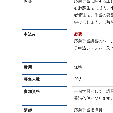
応急手当に関する正
内容
心肺蘇生法（成人、
者管理法、手当の要
学びましょう。（時間
必要
申込み
応急手当講習のペー
子申込システム 又
無料
費用
20人
募集人数
事前学習として、講
参加資格
受講条件となります
応急手当指導員
講師