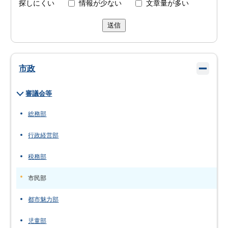
探しにくい
情報が少ない
文章量が多い
送信
市政
審議会等
総務部
行政経営部
税務部
市民部
都市魅力部
児童部