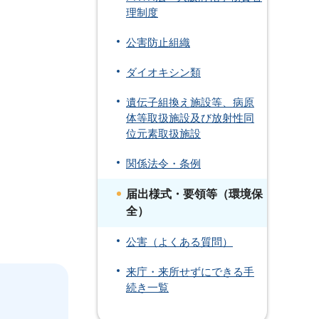
理制度
公害防止組織
ダイオキシン類
遺伝子組換え施設等、病原
体等取扱施設及び放射性同
位元素取扱施設
関係法令・条例
届出様式・要領等（環境保
全）
公害（よくある質問）
来庁・来所せずにできる手
続き一覧