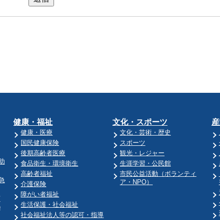
健康・福祉
文化・スポーツ
産
健康・医療
文化・芸術・歴史
国民健康保険
スポーツ
後期高齢者医療
観光・レジャー
助
食品衛生・環境衛生
生涯学習・公民館
高齢者福祉
市民公益活動（ボランティ
急
ア・NPO）
介護保険
障がい者福祉
育
生活保護・社会福祉
)
社会福祉法人等の認可・指導