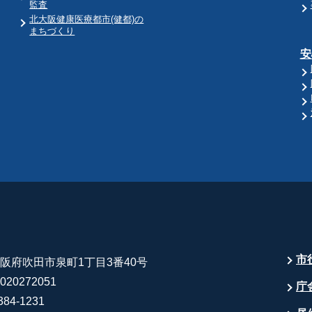
監査
北大阪健康医療都市(健都)の
まちづくり
安
市
 大阪府吹田市泉町1丁目3番40号
20272051
庁
84-1231