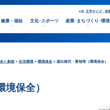
文字サイズ・背
健康・福祉
文化･スポーツ
産業･まちづくり･環境
全と創造
>
生活環境
>
環境保全
> 届出様式・要領等（環境保全）
環境保全）
ページ番