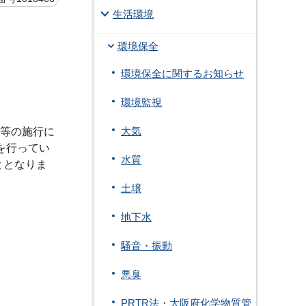
生活環境
環境保全
環境保全に関するお知らせ
環境監視
）等の施行に
大気
を行ってい
水質
ととなりま
土壌
地下水
騒音・振動
悪臭
PRTR法・大阪府化学物質管