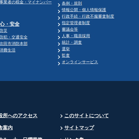
事業者の税金・マイナンバー
条例・規則
情報公開・個人情報保護
行政手続・行政不服審査制度
指定管理者制度
心・安全
審議会等
防災
人事・職員採用
防犯・交通安全
統計・調査
吹田市消防本部
選挙
消費生活
監査
オンラインサービス
役所へのアクセス
このサイトについて
舎案内
サイトマップ