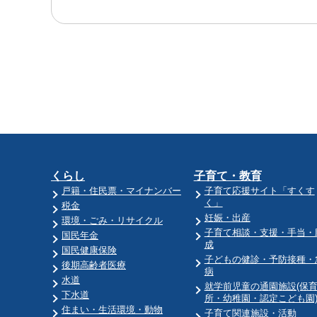
くらし
子育て・教育
戸籍・住民票・マイナンバー
子育て応援サイト「すくす
く」
税金
妊娠・出産
環境・ごみ・リサイクル
子育て相談・支援・手当・
国民年金
成
国民健康保険
子どもの健診・予防接種・
後期高齢者医療
病
水道
就学前児童の通園施設(保
下水道
所・幼稚園・認定こども園
住まい・生活環境・動物
子育て関連施設・活動