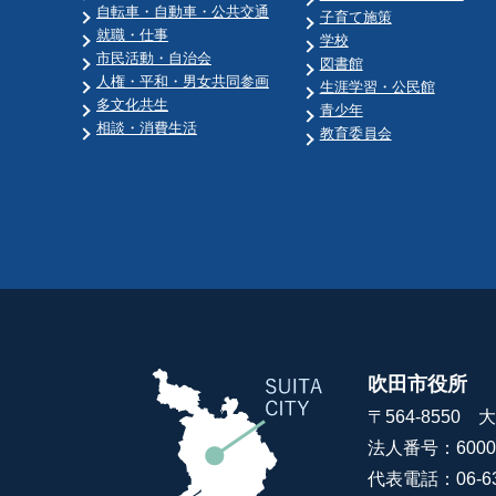
自転車・自動車・公共交通
子育て施策
就職・仕事
学校
市民活動・自治会
図書館
人権・平和・男女共同参画
生涯学習・公民館
多文化共生
青少年
相談・消費生活
教育委員会
吹田市役所
〒564-8550
法人番号：60000
代表電話：06-63