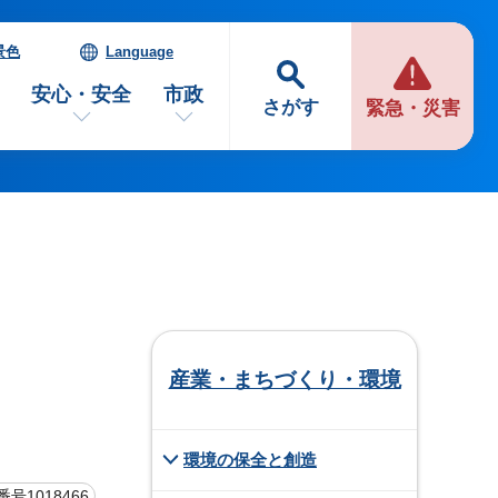
景色
Language
安心・安全
市政
さがす
緊急・災害
産業・まちづくり・環境
環境の保全と創造
号1018466