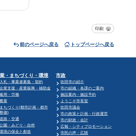
印刷
前のページへ戻る
トップページへ戻る
業・まちづくり・環境
市政
入札・事業者募集・契約
吹田市の紹介
企業支援・産業振興・補助金
市の組織・各課のご案内
雇用・労働
施設案内・施設予約
農業
ようこそ市長室
まちづくり(都市計画・都市
吹田市議会
整備)
市の政策と計画・行政運営
道路・交通
市の財政・会計
公園・みどり・自然
広報・シティプロモーション
環境の保全と創造
市民の声・広聴