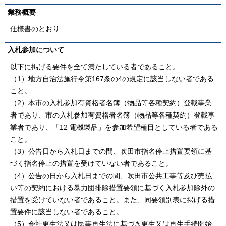
業務概要
仕様書のとおり
入札参加について
以下に掲げる要件を全て満たしている者であること。
（1）地方自治法施行令第167条の4の規定に該当しない者である
こと。
（2）本市の入札参加有資格者名簿（物品等各種契約）登載事業
者であり、市の入札参加有資格者名簿（物品等各種契約）登載事
業者であり、「12 電機製品」を参加希望種目としている者である
こと。
（3）公告日から入札日までの間、吹田市指名停止措置要領に基
づく指名停止の措置を受けていない者であること。
（4）公告の日から入札日までの間、吹田市公共工事等及び売払
い等の契約における暴力団排除措置要領に基づく入札参加除外の
措置を受けていない者であること。また、同要領別表に掲げる措
置要件に該当しない者であること。
（5）会社更生法又は民事再生法に基づき更生又は再生手続開始