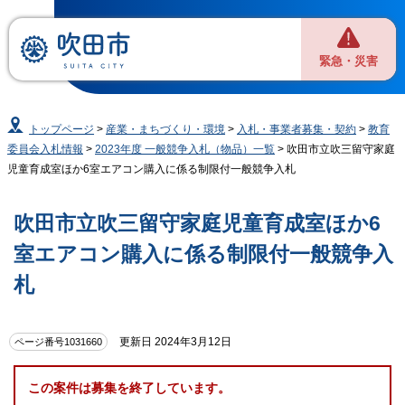
緊急・災害
トップページ
>
産業・まちづくり・環境
>
入札・事業者募集・契約
>
教育
委員会入札情報
>
2023年度 一般競争入札（物品）一覧
> 吹田市立吹三留守家庭
児童育成室ほか6室エアコン購入に係る制限付一般競争入札
吹田市立吹三留守家庭児童育成室ほか6
室エアコン購入に係る制限付一般競争入
札
更新日 2024年3月12日
ページ番号1031660
この案件は募集を終了しています。