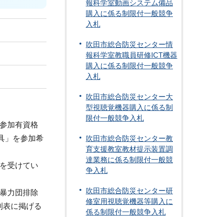
報科学室動画システム備品
購入に係る制限付一般競争
入札
吹田市総合防災センター情
報科学室教職員研修ICT機器
購入に係る制限付一般競争
入札
吹田市総合防災センター大
型視聴覚機器購入に係る制
限付一般競争入札
参加有資格
具」を参加希
吹田市総合防災センター教
育支援教室教材提示装置調
達業務に係る制限付一般競
を受けてい
争入札
吹田市総合防災センター研
暴力団排除
修室用視聴覚機器等購入に
別表に掲げる
係る制限付一般競争入札