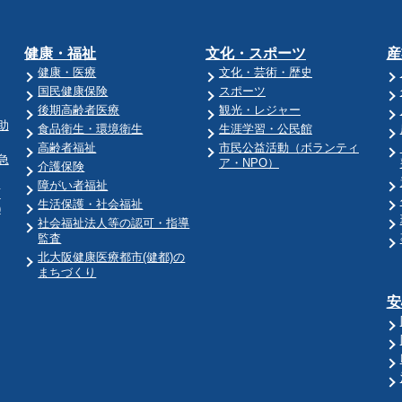
健康・福祉
文化・スポーツ
産
健康・医療
文化・芸術・歴史
国民健康保険
スポーツ
後期高齢者医療
観光・レジャー
助
食品衛生・環境衛生
生涯学習・公民館
高齢者福祉
市民公益活動（ボランティ
急
ア・NPO）
介護保険
障がい者福祉
育
生活保護・社会福祉
)
社会福祉法人等の認可・指導
監査
北大阪健康医療都市(健都)の
まちづくり
安