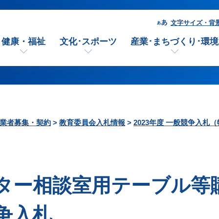
文字サイズ・背
健康・福祉
文化･スポーツ
産業･まちづくり･環境
業者募集・契約
>
教育委員会入札情報
>
2023年度 一般競争入札
ター相談室用テーブル等
争入札