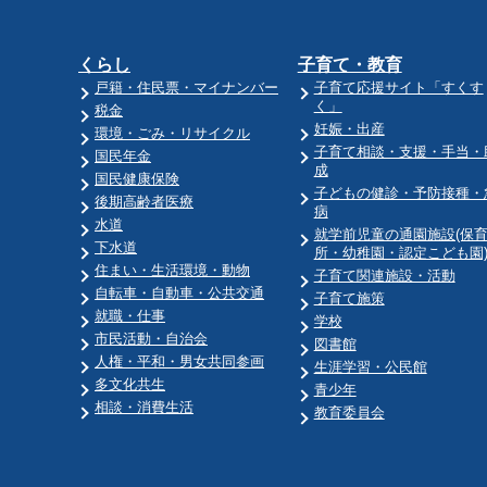
くらし
子育て・教育
戸籍・住民票・マイナンバー
子育て応援サイト「すくす
く」
税金
妊娠・出産
環境・ごみ・リサイクル
子育て相談・支援・手当・
国民年金
成
国民健康保険
子どもの健診・予防接種・
後期高齢者医療
病
水道
就学前児童の通園施設(保
下水道
所・幼稚園・認定こども園
住まい・生活環境・動物
子育て関連施設・活動
自転車・自動車・公共交通
子育て施策
就職・仕事
学校
市民活動・自治会
図書館
人権・平和・男女共同参画
生涯学習・公民館
多文化共生
青少年
相談・消費生活
教育委員会