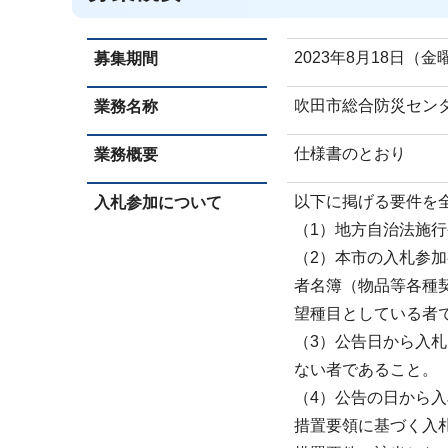
2023年8月18日（金
募集期間
吹田市総合防災セン
業務名称
仕様書のとおり
業務概要
以下に掲げる要件を
入札参加について
（1）地方自治法施行
（2）本市の入札参
者名簿（物品等各種契
望種目としている者
（3）公告日から入
ない者であること。
（4）公告の日から
措置要領に基づく入