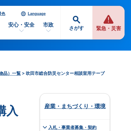
景色
Language
安心・安全
市政
さがす
緊急・災害
（物品）一覧
> 吹田市総合防災センター相談室用テーブ
産業・まちづくり・環境
購入
入札・事業者募集・契約