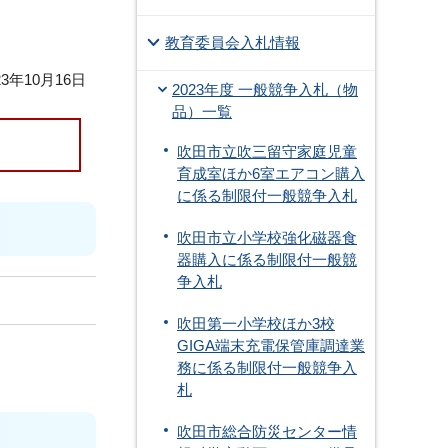
教育委員会入札情報
3年10月16日
2023年度 一般競争入札（物
品）一覧
吹田市立吹三留守家庭児童
育成室ほか6室エアコン購入
に係る制限付一般競争入札
吹田市立小学校強化磁器食
器購入に係る制限付一般競
争入札
吹田第一小学校ほか3校
GIGA端末充電保管庫調達業
務に係る制限付一般競争入
札
吹田市総合防災センター情