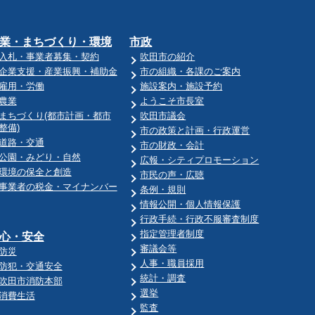
業・まちづくり・環境
市政
入札・事業者募集・契約
吹田市の紹介
企業支援・産業振興・補助金
市の組織・各課のご案内
雇用・労働
施設案内・施設予約
農業
ようこそ市長室
まちづくり(都市計画・都市
吹田市議会
整備)
市の政策と計画・行政運営
道路・交通
市の財政・会計
公園・みどり・自然
広報・シティプロモーション
環境の保全と創造
市民の声・広聴
事業者の税金・マイナンバー
条例・規則
情報公開・個人情報保護
行政手続・行政不服審査制度
指定管理者制度
心・安全
審議会等
防災
人事・職員採用
防犯・交通安全
統計・調査
吹田市消防本部
選挙
消費生活
監査