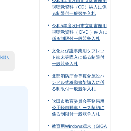
令和5年度吹田市立図書館用
視聴覚資料（CD）納入に係
る制限付一般競争入札
令和5年度吹田市立図書館用
視聴覚資料（ DVD ）納入に
係る制限付一般競争入札
文化財保護事業用タブレッ
ト端末等購入に係る制限付
外部リ
一般競争入札
北部消防庁舎等複合施設ハ
ンドル式移動書架購入に係
る制限付一般競争入札
吹田市教育委員会事務局用
公用軽自動車リース契約に
係る制限付一般競争入札
教育用Windows端末（GIGA