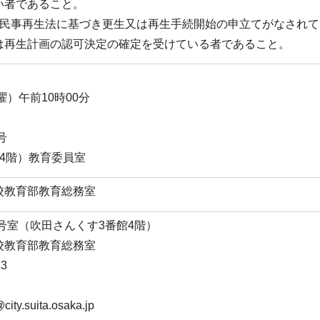
い者であること。
は民事再生法に基づき更生又は再生手続開始の申立てがなされて
は再生計画の認可決定の確定を受けている者であること。
曜）午前10時00分
号
4階）教育委員室
校教育部教育総務室
2号室（吹田さんくす3番館4階）
校教育部教育総務室
3
ity.suita.osaka.jp