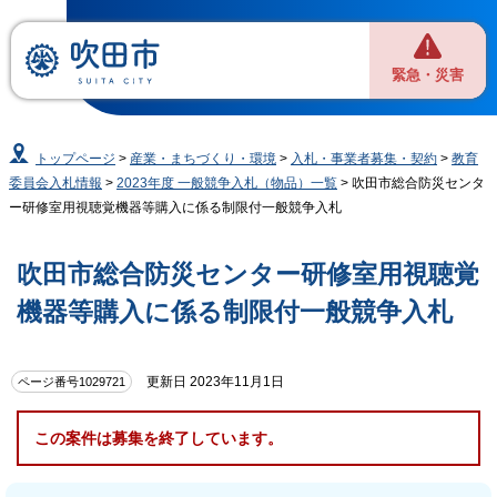
緊急・災害
トップページ
>
産業・まちづくり・環境
>
入札・事業者募集・契約
>
教育
委員会入札情報
>
2023年度 一般競争入札（物品）一覧
> 吹田市総合防災センタ
ー研修室用視聴覚機器等購入に係る制限付一般競争入札
吹田市総合防災センター研修室用視聴覚
機器等購入に係る制限付一般競争入札
更新日 2023年11月1日
ページ番号1029721
この案件は募集を終了しています。