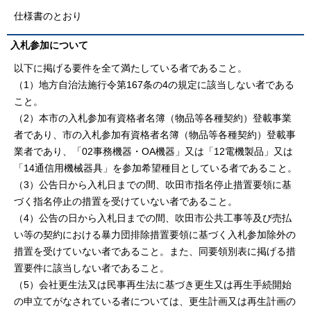
仕様書のとおり
入札参加について
以下に掲げる要件を全て満たしている者であること。
（1）地方自治法施行令第167条の4の規定に該当しない者である
こと。
（2）本市の入札参加有資格者名簿（物品等各種契約）登載事業
者であり、市の入札参加有資格者名簿（物品等各種契約）登載事
業者であり、「02事務機器・OA機器」又は「12電機製品」又は
「14通信用機械器具」を参加希望種目としている者であること。
（3）公告日から入札日までの間、吹田市指名停止措置要領に基
づく指名停止の措置を受けていない者であること。
（4）公告の日から入札日までの間、吹田市公共工事等及び売払
い等の契約における暴力団排除措置要領に基づく入札参加除外の
措置を受けていない者であること。また、同要領別表に掲げる措
置要件に該当しない者であること。
（5）会社更生法又は民事再生法に基づき更生又は再生手続開始
の申立てがなされている者については、更生計画又は再生計画の