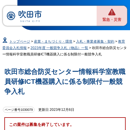
緊急・災害
トップページ
>
産業・まちづくり・環境
>
入札・事業者募集・契約
>
教育
委員会入札情報
>
2023年度 一般競争入札（物品）一覧
> 吹田市総合防災センタ
ー情報科学室教職員研修ICT機器購入に係る制限付一般競争入札
吹田市総合防災センター情報科学室教職
員研修ICT機器購入に係る制限付一般競
争入札
更新日 2023年12月6日
ページ番号1030079
この案件は募集を終了しています。