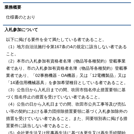
業務概要
仕様書のとおり
入札参加について
以下に掲げる要件を全て満たしている者であること。
（1）地方自治法施行令第167条の4の規定に該当しない者である
こと。
（2）本市の入札参加有資格者名簿（物品等各種契約）登載事業
者であり、市の入札参加有資格者名簿（物品等各種契約）登載事
業者であり、「02事務機器・OA機器」又は「12電機製品」又は
「14通信用機械器具」を参加希望種目としている者であること。
（3）公告日から入札日までの間、吹田市指名停止措置要領に基
づく指名停止の措置を受けていない者であること。
（4）公告の日から入札日までの間、吹田市公共工事等及び売払
い等の契約における暴力団排除措置要領に基づく入札参加除外の
措置を受けていない者であること。また、同要領別表に掲げる措
置要件に該当しない者であること。
（5）会社更生法又は民事再生法に基づき更生又は再生手続開始