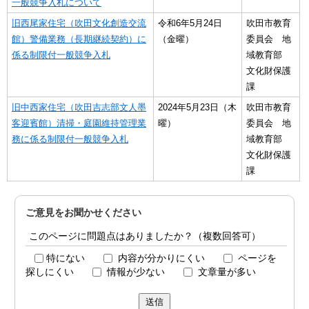
一般競争入札について
旧西尾家住宅（吹田文化創造交流
令和6年5月24日
吹田市教育
館）警備業務（長期継続契約）に
（金曜）
委員会 地
係る制限付一般競争入札
域教育部
文化財保護
課
旧中西家住宅（吹田吉志部文人墨
2024年5月23日（木
吹田市教育
客迎賓館）清掃・庭園維持管理業
曜）
委員会 地
務に係る制限付一般競争入札
域教育部
文化財保護
課
ご意見をお聞かせください
このページに問題点はありましたか？（複数回答可）
特にない
内容が分かりにくい
ページを
探しにくい
情報が少ない
文章量が多い
送信