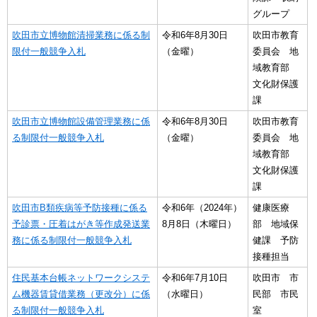
グループ
吹田市立博物館清掃業務に係る制
令和6年8月30日
吹田市教育
限付一般競争入札
（金曜）
委員会 地
域教育部
文化財保護
課
吹田市立博物館設備管理業務に係
令和6年8月30日
吹田市教育
る制限付一般競争入札
（金曜）
委員会 地
域教育部
文化財保護
課
吹田市B類疾病等予防接種に係る
令和6年（2024年）
健康医療
予診票・圧着はがき等作成発送業
8月8日（木曜日）
部 地域保
務に係る制限付一般競争入札
健課 予防
接種担当
住民基本台帳ネットワークシステ
令和6年7月10日
吹田市 市
ム機器賃貸借業務（更改分）に係
（水曜日）
民部 市民
る制限付一般競争入札
室