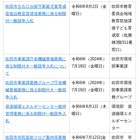
吹田市立古江台留守家庭児童育成
令和6年8月2日（金
吹田市教育
室仮設教室賃貸借業務に係る制限
曜日）
委員会地域
付一般競争入札
教育部放課
後子ども育
成室（低層
棟3階311番
窓口）
吹田市事業課庁舎機械警備業務に
令和6年（2024年）
吹田市環境
係る制限付き一般競争入札につい
7月19日（金曜日）
部事業課
て
吹田市事業課業務グループ庁舎機
令和6年（2024年）
吹田市環境
械警備業務に係る制限付き一般競
7月19日（金曜日）
部事業課業
争入札
務グループ
資源循環エネルギーセンター維持
令和6年8月1日（木
環境部 資
管理業務に係る制限付一般競争入
曜日）
源循環エネ
札
ルギーセン
ター
吹田市市民室前フロア案内等業務
令和6年7月12日(金
吹田市 市