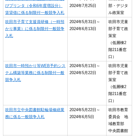
びプリンタ（令和6年度増設分）
2024年7月25日
部・デジタ
賃貸借に係る制限付一般競争入札
ル政策室
吹田市子育て支援員研修（一時預
2024年5月31日～
吹田市児童
かり事業）に係る制限付一般競争
2024年6月13日
部子育て政
入札
策室
（低層棟2
階211番窓
口）
吹田市一時預かり等WEB予約シス
2024年5月13日～
吹田市児童
テム構築等業務に係る制限付一般
2024年5月22日
部子育て政
競争入札
策室
（低層棟2
階211番窓
口）
吹田市立中央図書館駐輪場修繕業
2024年5月22日～
吹田市教育
務に係る一般競争入札
2024年6月5日
委員会 地
域教育部
中央図書館