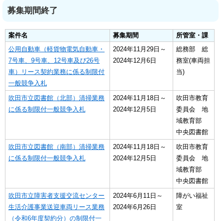
募集期間終了
案件名
募集期間
所管室・課
公用自動車（軽貨物電気自動車・
2024年11月29日～
総務部 総
7号車、9号車、12号車及び26号
2024年12月6日
務室(車両担
車）リース契約業務に係る制限付
当)
一般競争入札
吹田市立図書館（北部）清掃業務
2024年11月18日～
吹田市教育
に係る制限付一般競争入札
2024年12月5日
委員会 地
域教育部
中央図書館
吹田市立図書館（南部）清掃業務
2024年11月18日～
吹田市教育
に係る制限付一般競争入札
2024年12月5日
委員会 地
域教育部
中央図書館
吹田市立障害者支援交流センター
2024年6月11日～
障がい福祉
生活介護事業送迎車両リース業務
2024年6月26日
室
（令和6年度契約分）の制限付一