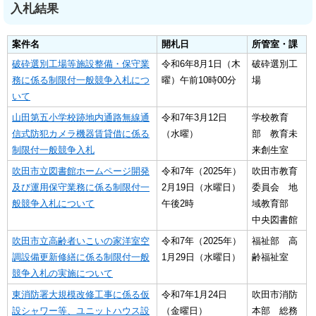
入札結果
案件名
開札日
所管室・課
破砕選別工場等施設整備・保守業
令和6年8月1日（木
破砕選別工
務に係る制限付一般競争入札につ
曜）午前10時00分
場
いて
山田第五小学校跡地内通路無線通
令和7年3月12日
学校教育
信式防犯カメラ機器賃貸借に係る
（水曜）
部 教育未
制限付一般競争入札
来創生室
吹田市立図書館ホームページ開発
令和7年（2025年）
吹田市教育
及び運用保守業務に係る制限付一
2月19日（水曜日）
委員会 地
般競争入札について
午後2時
域教育部
中央図書館
吹田市立高齢者いこいの家洋室空
令和7年（2025年）
福祉部 高
調設備更新修繕に係る制限付一般
1月29日（水曜日）
齢福祉室
競争入札の実施について
東消防署大規模改修工事に係る仮
令和7年1月24日
吹田市消防
設シャワー等、ユニットハウス設
（金曜日）
本部 総務