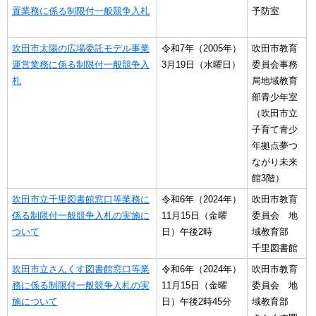
置業務に係る制限付一般競争入札
予防室
吹田市太陽の広場委託モデル事業
令和7年（2005年）
吹田市教育
運営業務に係る制限付一般競争入
3月19日（水曜日）
委員会事務
札
局地域教育
部青少年室
（吹田市立
子育て青少
年拠点夢つ
ながり未来
館3階）
吹田市立千里図書館窓口等業務に
令和6年（2024年）
吹田市教育
係る制限付一般競争入札の実施に
11月15日（金曜
委員会 地
ついて
日）午後2時
域教育部
千里図書館
吹田市立さんくす図書館窓口等業
令和6年（2024年）
吹田市教育
務に係る制限付一般競争入札の実
11月15日（金曜
委員会 地
施について
日）午後2時45分
域教育部