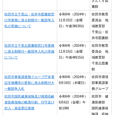
さんくす図
書館
吹田市立千里山・佐井寺図書館窓
令和6年（2024年）
吹田市教育
口等業務に係る制限付一般競争入
11月15日（金曜
委員会 地
札の実施について
日）午後3時30分
域教育部
千里山・佐
井寺図書館
吹田市立千里丘図書館窓口等業務
令和6年（2024年）
吹田市教育
に係る制限付一般競争入札の実施
11月15日（金曜
委員会 地
について
日）午後4時15分
域教育部
千里丘図書
館
吹田市事業課業務グループ庁舎電
令和6年（2024年）
吹田市環境
話交換機等の更新に係る制限付き
9月19日（木曜日）
部事業課業
一般競争入札
務グループ
吹田市国民健康保険及び後期高齢
令和6年（2024年）
吹田市 健
者医療保険の帳票印刷、印字及び
9月6日（金曜）午
康医療部
封入・発送委託業務
前10時
国民健康保
険課 収納