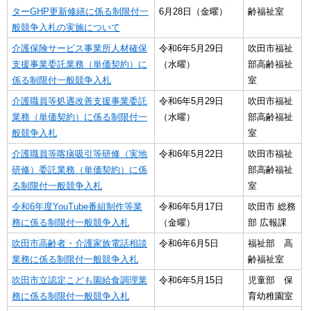
ターGHP更新修繕に係る制限付一
6月28日（金曜）
齢福祉室
般競争入札の実施について
介護保険サービス事業所人材確保
令和6年5月29日
吹田市福祉
支援事業委託業務（単価契約）に
（水曜）
部高齢福祉
係る制限付一般競争入札
室
介護職員等処遇改善支援事業委託
令和6年5月29日
吹田市福祉
業務（単価契約）に係る制限付一
（水曜）
部高齢福祉
般競争入札
室
介護職員等喀痰吸引等研修（実地
令和6年5月22日
吹田市福祉
研修）委託業務（単価契約）に係
部高齢福祉
る制限付一般競争入札
室
令和6年度YouTube番組制作等業
令和6年5月17日
吹田市 総務
務に係る制限付一般競争入札
（金曜）
部 広報課
吹田市高齢者・介護家族電話相談
令和6年6月5日
福祉部 高
業務に係る制限付一般競争入札
齢福祉室
吹田市立認定こども園給食調理業
令和6年5月15日
児童部 保
務に係る制限付一般競争入札
育幼稚園室