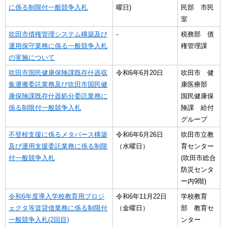
に係る制限付一般競争入札
曜日)
民部 市民
室
吹田市債権管理システム構築及び
-
税務部 債
運用保守業務に係る一般競争入札
権管理課
の実施について
吹田市国民健康保険課既存什器収
令和6年6月20日
吹田市 健
集運搬委託業務及び吹田市国民健
康医療部
康保険課既存什器処分委託業務に
国民健康保
係る制限付一般競争入札
険課 給付
グループ
不登校支援に係るメタバース構築
令和6年6月26日
吹田市立教
及び運用支援委託業務に係る制限
（水曜日）
育センター
付一般競争入札
(吹田市総合
防災センタ
ー内9階)
令和6年度導入学校教育用プロジ
令和6年11月22日
学校教育
ェクタ等賃貸借業務に係る制限付
（金曜日）
部 教育セ
一般競争入札(2回目)
ンター