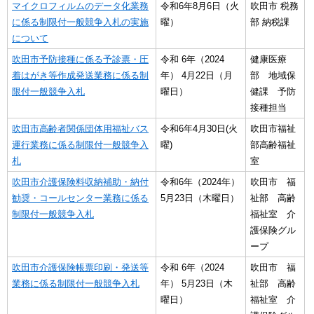
マイクロフィルムのデータ化業務
令和6年8月6日（火
吹田市 税務
に係る制限付一般競争入札の実施
曜）
部 納税課
について
吹田市予防接種に係る予診票・圧
令和 6年（2024
健康医療
着はがき等作成発送業務に係る制
年） 4月22日（月
部 地域保
限付一般競争入札
曜日）
健課 予防
接種担当
吹田市高齢者関係団体用福祉バス
令和6年4月30日(火
吹田市福祉
運行業務に係る制限付一般競争入
曜)
部高齢福祉
札
室
吹田市介護保険料収納補助・納付
令和6年（2024年）
吹田市 福
勧奨・コールセンター業務に係る
5月23日（木曜日）
祉部 高齢
制限付一般競争入札
福祉室 介
護保険グル
ープ
吹田市介護保険帳票印刷・発送等
令和 6年（2024
吹田市 福
業務に係る制限付一般競争入札
年） 5月23日（木
祉部 高齢
曜日）
福祉室 介