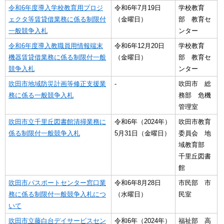
令和6年度導入学校教育用プロジ
令和6年7月19日
学校教育
ェクタ等賃貸借業務に係る制限付
（金曜日）
部 教育セ
一般競争入札
ンター
令和6年度導入教職員用情報端末
令和6年12月20日
学校教育
機器賃貸借業務に係る制限付一般
（金曜日）
部 教育セ
競争入札
ンター
吹田市地域防災計画等修正支援業
-
吹田市 総
務に係る一般競争入札
務部 危機
管理室
吹田市立千里丘図書館清掃業務に
令和6年（2024年）
吹田市教育
係る制限付一般競争入札
5月31日（金曜日）
委員会 地
域教育部
千里丘図書
館
吹田市パスポートセンター窓口業
令和6年8月28日
市民部 市
務に係る制限付一般競争入札につ
（水曜日）
民室
いて
吹田市立藤白台デイサービスセン
令和6年（2024年）
福祉部 高