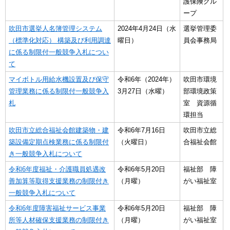
護保険グル
ープ
吹田市選挙人名簿管理システム
2024年4月24日（水
選挙管理委
（標準化対応） 構築及び利用調達
曜日）
員会事務局
に係る制限付一般競争入札につい
て
マイボトル用給水機設置及び保守
令和6年（2024年）
吹田市環境
管理業務に係る制限付一般競争入
3月27日（水曜）
部環境政策
札
室 資源循
環担当
吹田市立総合福祉会館建築物・建
令和6年7月16日
吹田市立総
築設備定期点検業務に係る制限付
（火曜日）
合福祉会館
き一般競争入札について
令和6年度福祉・介護職員処遇改
令和6年5月20日
福祉部 障
善加算等取得支援業務の制限付き
（月曜）
がい福祉室
一般競争入札について
令和6年度障害福祉サービス事業
令和6年5月20日
福祉部 障
所等人材確保支援業務の制限付き
（月曜）
がい福祉室