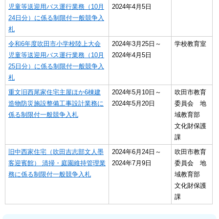
児童等送迎用バス運行業務（10月
2024年4月5日
24日分）に係る制限付一般競争入
札
令和6年度吹田市小学校陸上大会
2024年3月25日～
学校教育室
児童等送迎用バス運行業務（10月
2024年4月5日
25日分）に係る制限付一般競争入
札
重文旧西尾家住宅主屋ほか6棟建
2024年5月10日～
吹田市教育
造物防災施設整備工事設計業務に
2024年5月20日
委員会 地
係る制限付一般競争入札
域教育部
文化財保護
課
旧中西家住宅（吹田吉志部文人墨
2024年6月24日～
吹田市教育
客迎賓館） 清掃・庭園維持管理業
2024年7月9日
委員会 地
務に係る制限付一般競争入札
域教育部
文化財保護
課