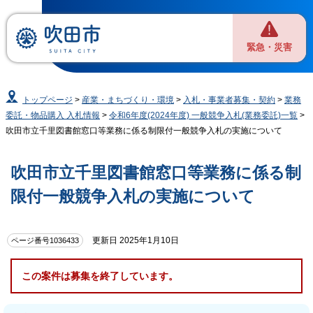
緊急・災害
トップページ
>
産業・まちづくり・環境
>
入札・事業者募集・契約
>
業務
委託・物品購入 入札情報
>
令和6年度(2024年度) 一般競争入札(業務委託)一覧
>
吹田市立千里図書館窓口等業務に係る制限付一般競争入札の実施について
吹田市立千里図書館窓口等業務に係る制
限付一般競争入札の実施について
更新日 2025年1月10日
ページ番号1036433
この案件は募集を終了しています。