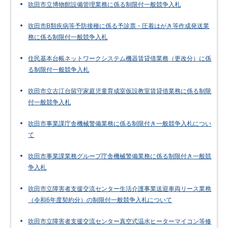
吹田市立博物館設備管理業務に係る制限付一般競争入札
吹田市B類疾病等予防接種に係る予診票・圧着はがき等作成発送業
務に係る制限付一般競争入札
住民基本台帳ネットワークシステム機器賃貸借業務（更改分）に係
る制限付一般競争入札
吹田市立古江台留守家庭児童育成室仮設教室賃貸借業務に係る制限
付一般競争入札
吹田市事業課庁舎機械警備業務に係る制限付き一般競争入札につい
て
吹田市事業課業務グループ庁舎機械警備業務に係る制限付き一般競
争入札
吹田市立障害者支援交流センター生活介護事業送迎車両リース業務
（令和6年度契約分）の制限付一般競争入札について
吹田市立障害者支援交流センター真空式温水ヒーターマイコン等修