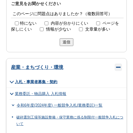
ご意見をお聞かせください
このページに問題点はありましたか？（複数回答可）
特にない
内容が分かりにくい
ページを
探しにくい
情報が少ない
文章量が多い
送信
産業・まちづくり・環境
入札・事業者募集・契約
業務委託・物品購入 入札情報
令和6年度(2024年度) 一般競争入札(業務委託)一覧
破砕選別工場等施設整備・保守業務に係る制限付一般競争入札につ
いて