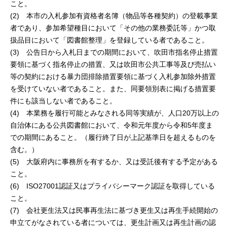
こと。
(2) 本市の入札参加有資格者名簿（物品等各種契約）の登載事業
者であり、参加希望種目において「その他の業務委託等」かつ取
扱品目において「図書館整理」を登録している者であること。
(3) 公告日から入札日までの期間において、吹田市指名停止措置
要領に基づく指名停止の措置、又は吹田市公共工事等及び売払い
等の契約における暴力団排除措置要領に基づく入札参加除外措置
を受けていない者であること。また、同要領別表に掲げる措置要
件にも該当しない者であること。
(4) 本業務を履行可能とみなされる同等実績が、人口20万以上の
自治体にある公共図書館において、令和元年度から令和5年度ま
での期間にあること。（履行終了日が上記基準日を超えるものを
含む。）
(5) 大阪府内に事務所を有するか、又は受託後有する予定がある
こと。
(6) ISO27001認証又はプライバシーマーク認証を取得している
こと。
(7) 会社更生法又は民事再生法に基づき更生又は再生手続開始の
申立てがなされている者については、更生計画又は再生計画の認