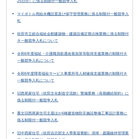
25日分）に係る制限付一般競争入札
マイボトル用給水機設置及び保守管理業務に係る制限付一般競争入
札
吹田市立総合福祉会館建築物・建築設備定期点検業務に係る制限付
き一般競争入札について
令和6年度福祉・介護職員処遇改善加算等取得支援業務の制限付き
一般競争入札について
令和6年度障害福祉サービス事業所等人材確保支援業務の制限付き
一般競争入札について
旧西尾家住宅（吹田文化創造交流館）警備業務（長期継続契約）に
係る制限付一般競争入札
重文旧西尾家住宅主屋ほか6棟建造物防災施設整備工事設計業務に
係る制限付一般競争入札
旧中西家住宅（吹田吉志部文人墨客迎賓館）清掃・庭園維持管理業