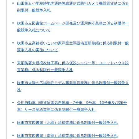
山田第五小学校跡地内通路無線通信式防犯カメラ機器賃貸借に係る
制限付一般競争入札
吹田市立図書館ホームページ開発及び運用保守業務に係る制限付一
般競争入札について
吹田市立高齢者いこいの家洋室空調設備更新修繕に係る制限付一般
競争入札の実施について
東消防署大規模改修工事に係る仮設シャワー等、ユニットハウス設
置業務に係る制限付一般競争入札
吹田市太陽の広場委託モデル事業運営業務に係る制限付一般競争入
札
公用自動車（軽貨物電気自動車・7号車、9号車、12号車及び26号
車）リース契約業務に係る制限付一般競争入札
吹田市立図書館（北部）清掃業務に係る制限付一般競争入札
吹田市立図書館（南部）清掃業務に係る制限付一般競争入札