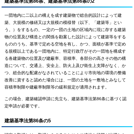
建築基準法第86条、建築基準法第86条の2
一団地内に二以上の構えを成す建築物で総合的設計によって建
築、大規模の修繕又は大規模の模様替（以下、「建築等」とい
う。）をするもの、一定の一団の土地の区域内に現に存する建築
物の位置及び構造との関係を勘案した設計によって建築等をする
もののうち、基準で定める空地を有し、かつ、面積が基準で定め
る規模以上である一団地内に、特定行政庁がその一団地を構成す
る各建築物の位置及び建蔽率、容積率、各部分の高さその他の構
造について、交通上、安全上、防火上及び衛生上支障がなく、か
つ、総合的な配慮がなされていることにより市街地の環境の整備
改善に資すると認めた場合には、一団の土地を一敷地とみなして
容積率制限や建蔽率制限等の緩和規定が適用されます。
この場合、建築確認申請に先立ち、建築基準法第86条に基づく認
定申請が必要です。
建築基準法第86条の5