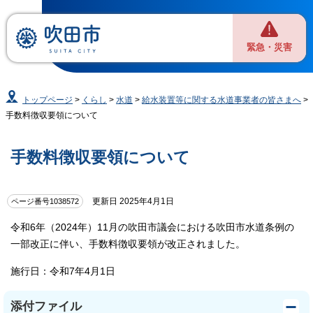
緊急・災害
トップページ
>
くらし
>
水道
>
給水装置等に関する水道事業者の皆さまへ
>
手数料徴収要領について
手数料徴収要領について
更新日 2025年4月1日
ページ番号1038572
令和6年（2024年）11月の吹田市議会における吹田市水道条例の
一部改正に伴い、手数料徴収要領が改正されました。
施行日：令和7年4月1日
添付ファイル