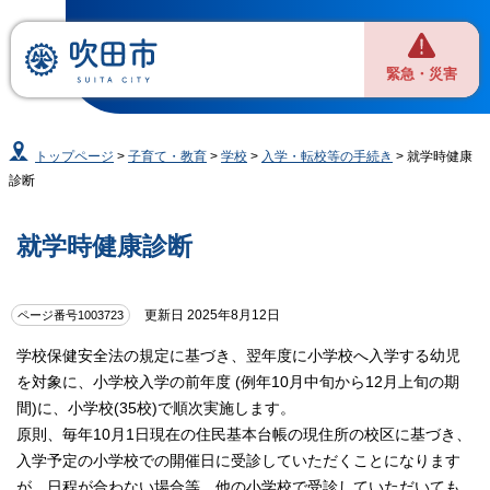
緊急・災害
トップページ
>
子育て・教育
>
学校
>
入学・転校等の手続き
> 就学時健康
診断
就学時健康診断
更新日 2025年8月12日
ページ番号1003723
学校保健安全法の規定に基づき、翌年度に小学校へ入学する幼児
を対象に、小学校入学の前年度 (例年10月中旬から12月上旬の期
間)に、小学校(35校)で順次実施します。
原則、毎年10月1日現在の住民基本台帳の現住所の校区に基づき、
入学予定の小学校での開催日に受診していただくことになります
が、日程が合わない場合等、他の小学校で受診していただいても