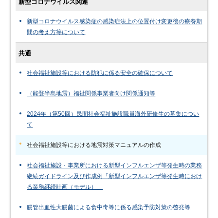
新型コロナウイルス関連
新型コロナウイルス感染症の感染症法上の位置付け変更後の療養期
間の考え方等について
共通
社会福祉施設等における防犯に係る安全の確保について
（能登半島地震）福祉関係事業者向け関係通知等
2024年（第50回）民間社会福祉施設職員海外研修生の募集につい
て
社会福祉施設等における地震対策マニュアルの作成
社会福祉施設・事業所における新型インフルエンザ等発生時の業務
継続ガイドライン及び作成例「新型インフルエンザ等発生時におけ
る業務継続計画（モデル）」
腸管出血性大腸菌による食中毒等に係る感染予防対策の啓発等