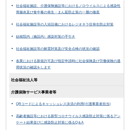
社会福祉施設、介護保険施設等におけるノロウイルスによる感染性
胃腸炎及び食中毒の発生・まん延防止策の一層の徹底
社会福祉施設等の入浴設備におけるレジオネラ症発生防止対策
結核院内（施設内）感染対策の手引き
社会福祉施設等の耐震対策及び安全点検の状況の確認
各業における新規許可及び指定申請時に社会保険及び労働保険の適
用状況の確認をします
社会福祉法人等
介護保険サービス事業者等
QRコードによるキャッシュレス決済の利用(介護事業者担当)
高齢者施設等における新型コロナウイルス感染防止対策に係るアン
ケート結果並びに感染防止対策に係るQ＆A