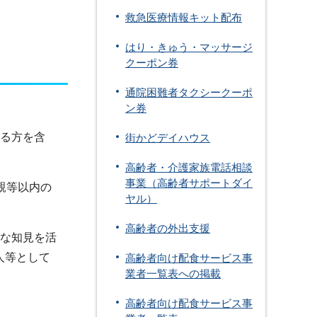
救急医療情報キット配布
はり・きゅう・マッサージ
クーポン券
通院困難者タクシークーポ
ン券
いる方を含
街かどデイハウス
高齢者・介護家族電話相談
事業（高齢者サポートダイ
親等以内の
ヤル）
高齢者の外出支援
的な知見を活
人等として
高齢者向け配食サービス事
業者一覧表への掲載
高齢者向け配食サービス事