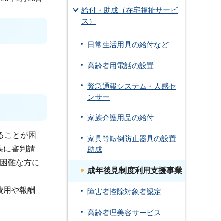
給付・助成（在宅福祉サービ
ス）
日常生活用具の給付など
高齢者用電話の設置
緊急通報システム・人感セ
ンサー
家族介護用品の給付
ることが困
家具等転倒防止器具の設置
族に審判請
助成
の困難な方に
成年後見制度利用支援事業
費用や報酬
障害者控除対象者認定
高齢者理美容サービス