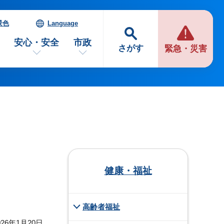
景色
Language
安心・安全
市政
さがす
緊急・災害
健康・福祉
高齢者福祉
26年1月20日