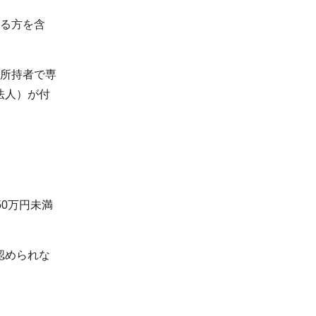
いる方を含
格所持者で専
法人）が付
0万円未満
認められな