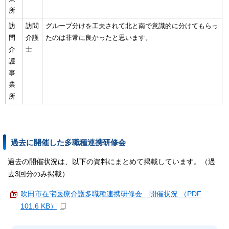
所
訪
訪問
グループ分けを工夫されて北と南で意識的に分けてもらっ
問
介護
たのは非常に良かったと思います。
介
士
護
事
業
所
過去に開催した多職種連携研修会
過去の開催状況は、以下の資料にまとめて掲載しています。（過
去3回分のみ掲載）
吹田市在宅医療介護多職種連携研修会 開催状況 （PDF
101.6 KB）