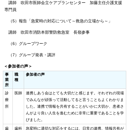
講師 吹田市医師会立ケアプランセンター 加藤主任介護支援
専門員
（5）報告「急変時の対応について～救急の立場から～」
講師 吹田市消防本部警防救急室 長嶺参事
（6）グループワーク
（7）グループ発表・講評
＜参加者の声＞
事
職
参加者の声
業
種
所
診
医師
連携しあう会はとても大切だと感じます。それぞれの現場
療
でみんなが頑張って活動してると言うこともよくわかりま
所
した。連携で情報を共有することがいかに大切か、患者さ
んがより良い人生を進むために非常に重要であることを学
びました。
歯
歯科
急変時に適切な対応をするには、日常の連携、情報共有が