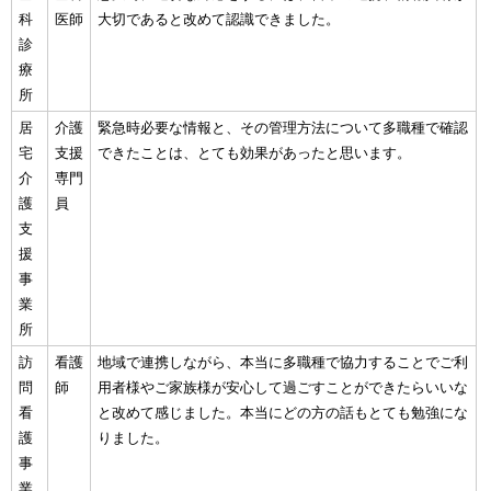
科
医師
大切であると改めて認識できました。
診
療
所
居
介護
緊急時必要な情報と、その管理方法について多職種で確認
宅
支援
できたことは、とても効果があったと思います。
介
専門
護
員
支
援
事
業
所
訪
看護
地域で連携しながら、本当に多職種で協力することでご利
問
師
用者様やご家族様が安心して過ごすことができたらいいな
看
と改めて感じました。本当にどの方の話もとても勉強にな
護
りました。
事
業