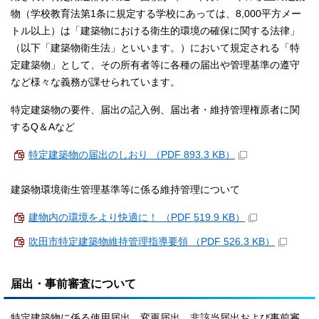
物（学校教育法第1条に規定する学校にあっては、8,000平方メー
トル以上）は「建築物における衛生的環境の確保に関する法律」
（以下「建築物衛生法」といいます。）において規定される「特
定建築物」として、その所有者等に各種の届出や管理基準の遵守
など様々な義務が課せられています。
特定建築物の要件、届出の記入例、届出者・維持管理権原者に関
するQ＆Aなど
特定建築物の届出のしおり （PDF 893.3 KB）
建築物環境衛生管理基準等に係る維持管理について
建物内の環境をより快適に！ （PDF 519.9 KB）
吹田市特定建築物維持管理指導要領 （PDF 526.3 KB）
届出・事前審査について
特定建築物に係る使用届出、変更届出、非該当届出および事前審