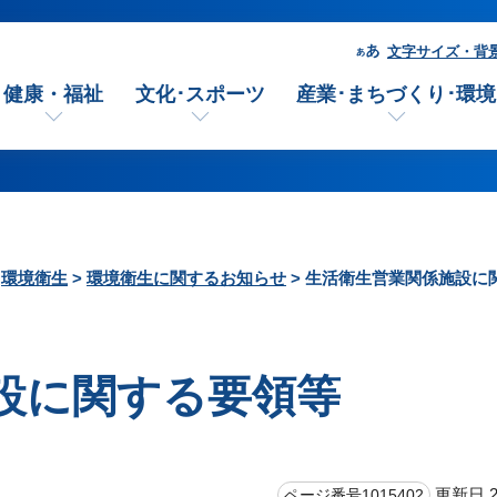
文字サイズ・背
健康・福祉
文化･スポーツ
産業･まちづくり･環境
>
環境衛生
>
環境衛生に関するお知らせ
> 生活衛生営業関係施設に
設に関する要領等
更新日 2
ページ番号1015402