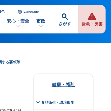
景色
Language
安心・安全
市政
さがす
緊急・災害
関する要領等
健康・福祉
食品衛生・環境衛生
025年6月4日