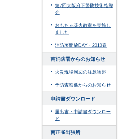
第7回大阪府下警防技術指導
会
おもちゃ花火教室を実施し
ました
消防署開放DAY・2019春
南消防署からのお知らせ
火災現場周辺の注意喚起
予防査察係からのお知らせ
申請書ダウンロード
届出書・申請書ダウンロー
ド
南正雀出張所