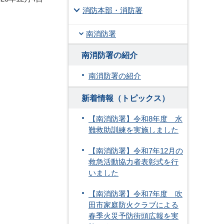
消防本部・消防署
南消防署
南消防署の紹介
南消防署の紹介
新着情報（トピックス）
【南消防署】令和8年度 水
難救助訓練を実施しました
【南消防署】令和7年12月の
救急活動協力者表彰式を行
いました
【南消防署】令和7年度 吹
田市家庭防火クラブによる
春季火災予防街頭広報を実