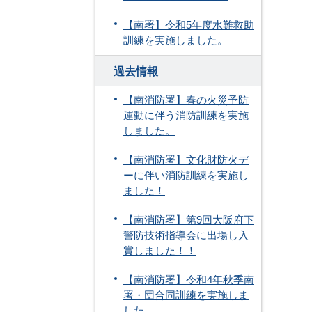
【南署】令和5年度水難救助
訓練を実施しました。
過去情報
【南消防署】春の火災予防
運動に伴う消防訓練を実施
しました。
【南消防署】文化財防火デ
ーに伴い消防訓練を実施し
ました！
【南消防署】第9回大阪府下
警防技術指導会に出場し入
賞しました！！
【南消防署】令和4年秋季南
署・団合同訓練を実施しま
した。