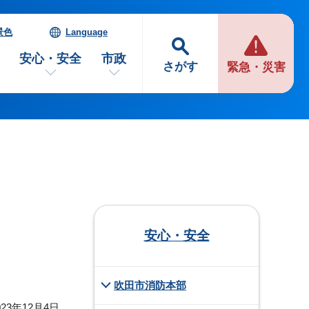
景色
Language
安心・安全
市政
さがす
緊急・災害
安心・安全
吹田市消防本部
23年12月4日