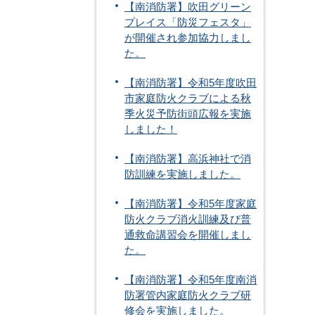
【南消防署】吹田グリーン
プレイス「防災フェスタ」
が開催され参加協力しまし
た。
【南消防署】令和5年度吹田
市家庭防火クラブによる秋
季火災予防街頭広報を実施
しました！
【南消防署】高浜神社で消
防訓練を実施しました。
【南消防署】令和5年度家庭
防火クラブ消火訓練及び普
通救命講習会を開催しまし
た。
【南消防署】令和5年度南消
防署管内家庭防火クラブ研
修会を実施しました。