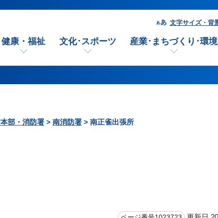
文字サイズ・背
健康・福祉
文化･スポーツ
産業･まちづくり･環境
防本部・消防署
>
南消防署
> 南正雀出張所
更新日 20
ページ番号1023723