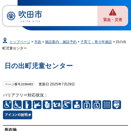
緊急・災害
トップページ
>
市政
>
施設案内・施設予約
>
子育て・青少年施設
> 日の出
町児童センター
日の出町児童センター
更新日 2025年7月29日
ページ番号1038483
バリアフリー対応状況：
所在地