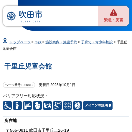
緊急・災害
トップページ
>
市政
>
施設案内・施設予約
>
子育て・青少年施設
> 千里丘
児童会館
千里丘児童会館
更新日 2025年10月1日
ページ番号1020412
バリアフリー対応状況：
所在地
〒565-0811 吹田市千里丘上26-19