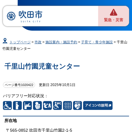
緊急・災害
トップページ
>
市政
>
施設案内・施設予約
>
子育て・青少年施設
> 千里山
竹園児童センター
千里山竹園児童センター
更新日 2025年10月1日
ページ番号1020422
バリアフリー対応状況：
所在地
〒565-0852 吹田市千里山竹園2-1-5