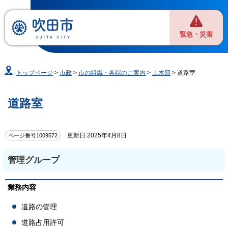
緊急・災害
トップページ
>
市政
>
市の組織・各課のご案内
>
土木部
> 道路室
道路室
更新日 2025年4月8日
ページ番号1009572
管理グループ
業務内容
道路の管理
道路占用許可