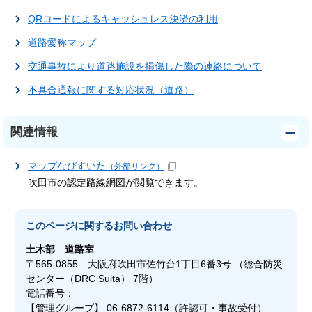
QRコードによるキャッシュレス決済の利用
道路愛称マップ
交通事故により道路施設を損傷した際の連絡について
不具合通報に関する対応状況（道路）
関連情報
マップなびすいた
（外部リンク）
吹田市の認定路線網図が閲覧できます。
このページに関する
お問い合わせ
土木部
道路室
〒565-0855 大阪府吹田市佐竹台1丁目6番3号 （総合防災
センター（DRC Suita） 7階）
電話番号：
【管理グループ】 06-6872-6114（許認可・事故受付）