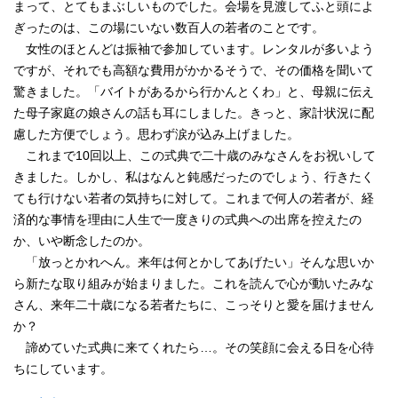
まって、とてもまぶしいものでした。会場を見渡してふと頭によ
ぎったのは、この場にいない数百人の若者のことです。
女性のほとんどは振袖で参加しています。レンタルが多いよう
ですが、それでも高額な費用がかかるそうで、その価格を聞いて
驚きました。「バイトがあるから行かんとくわ」と、母親に伝え
た母子家庭の娘さんの話も耳にしました。きっと、家計状況に配
慮した方便でしょう。思わず涙が込み上げました。
これまで10回以上、この式典で二十歳のみなさんをお祝いして
きました。しかし、私はなんと鈍感だったのでしょう、行きたく
ても行けない若者の気持ちに対して。これまで何人の若者が、経
済的な事情を理由に人生で一度きりの式典への出席を控えたの
か、いや断念したのか。
「放っとかれへん。来年は何とかしてあげたい」そんな思いか
ら新たな取り組みが始まりました。これを読んで心が動いたみな
さん、来年二十歳になる若者たちに、こっそりと愛を届けません
か？
諦めていた式典に来てくれたら…。その笑顔に会える日を心待
ちにしています。