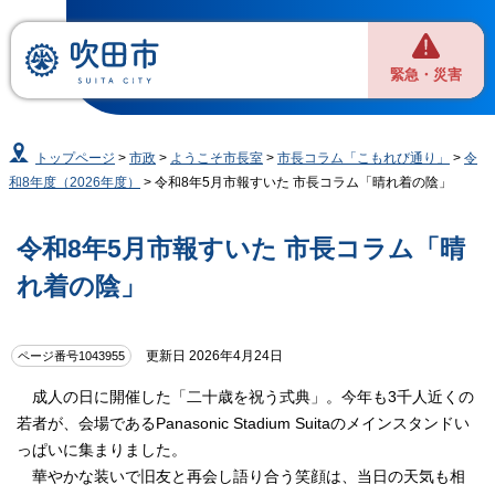
緊急・災害
トップページ
>
市政
>
ようこそ市長室
>
市長コラム「こもれび通り」
>
令
和8年度（2026年度）
> 令和8年5月市報すいた 市長コラム「晴れ着の陰」
令和8年5月市報すいた 市長コラム「晴
れ着の陰」
更新日 2026年4月24日
ページ番号1043955
成人の日に開催した「二十歳を祝う式典」。今年も3千人近くの
若者が、会場であるPanasonic Stadium Suitaのメインスタンドい
っぱいに集まりました。
華やかな装いで旧友と再会し語り合う笑顔は、当日の天気も相