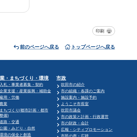
印刷
前のページへ戻る
トップページへ戻る
業・まちづくり・環境
市政
入札・事業者募集・契約
吹田市の紹介
企業支援・産業振興・補助金
市の組織・各課のご案内
雇用・労働
施設案内・施設予約
農業
ようこそ市長室
まちづくり(都市計画・都市
吹田市議会
整備)
市の政策と計画・行政運営
道路・交通
市の財政・会計
公園・みどり・自然
広報・シティプロモーション
環境の保全と創造
市民の声・広聴