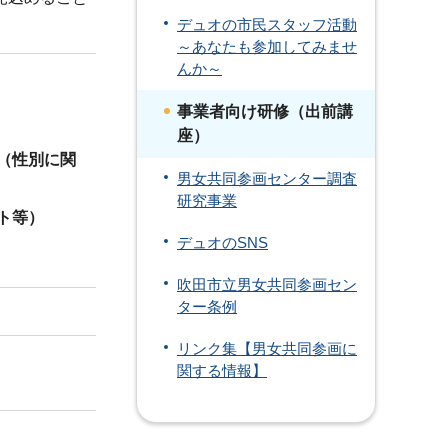
デュオの市民スタッフ活動
～あなたも参加してみませ
んか～
事業者向け研修（出前講
座）
（性別に関
男女共同参画センター調査
研究事業
ト等）
デュオのSNS
吹田市立男女共同参画セン
ター条例
リンク集【男女共同参画に
関する情報】