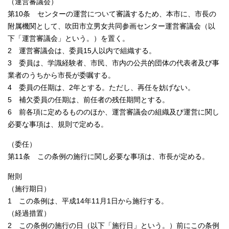
（運営審議会）
第10条 センターの運営について審議するため、本市に、市長の
附属機関として、吹田市立男女共同参画センター運営審議会（以
下「運営審議会」という。）を置く。
2 運営審議会は、委員15人以内で組織する。
3 委員は、学識経験者、市民、市内の公共的団体の代表者及び事
業者のうちから市長が委嘱する。
4 委員の任期は、2年とする。ただし、再任を妨げない。
5 補欠委員の任期は、前任者の残任期間とする。
6 前各項に定めるもののほか、運営審議会の組織及び運営に関し
必要な事項は、規則で定める。
（委任）
第11条 この条例の施行に関し必要な事項は、市長が定める。
附則
（施行期日）
1 この条例は、平成14年11月1日から施行する。
（経過措置）
2 この条例の施行の日（以下「施行日」という。）前にこの条例