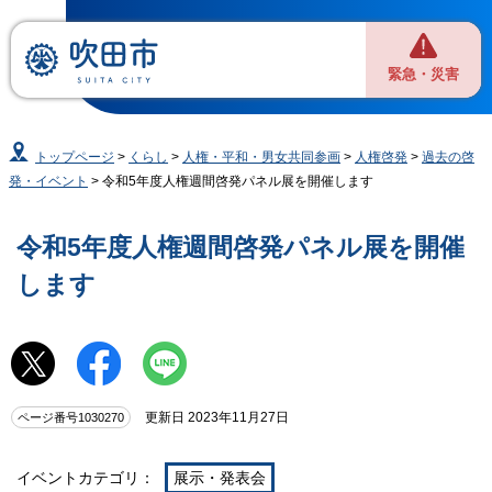
緊急・災害
トップページ
>
くらし
>
人権・平和・男女共同参画
>
人権啓発
>
過去の啓
発・イベント
> 令和5年度人権週間啓発パネル展を開催します
令和5年度人権週間啓発パネル展を開催
します
更新日 2023年11月27日
ページ番号1030270
イベントカテゴリ：
展示・発表会