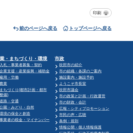
印刷
前のページへ戻る
トップページへ戻る
業・まちづくり・環境
市政
入札・事業者募集・契約
吹田市の紹介
企業支援・産業振興・補助金
市の組織・各課のご案内
雇用・労働
施設案内・施設予約
農業
ようこそ市長室
まちづくり(都市計画・都市
吹田市議会
整備)
市の政策と計画・行政運営
道路・交通
市の財政・会計
公園・みどり・自然
広報・シティプロモーション
環境の保全と創造
市民の声・広聴
事業者の税金・マイナンバー
条例・規則
情報公開・個人情報保護