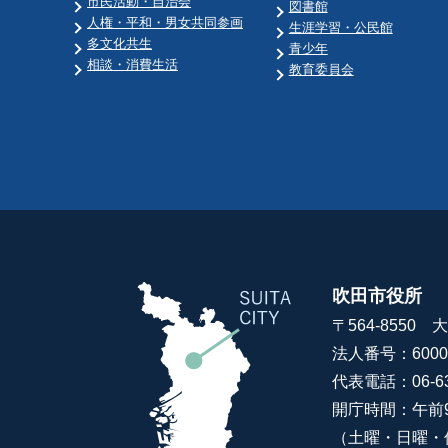
市民活動・自治会
図書館
人権・平和・男女共同参画
生涯学習・公民館
多文化共生
青少年
相談・消費生活
教育委員会
吹田市役所
〒564-8550
法人番号：60000
代表電話：06-63
開庁時間：午前
（土曜・日曜・