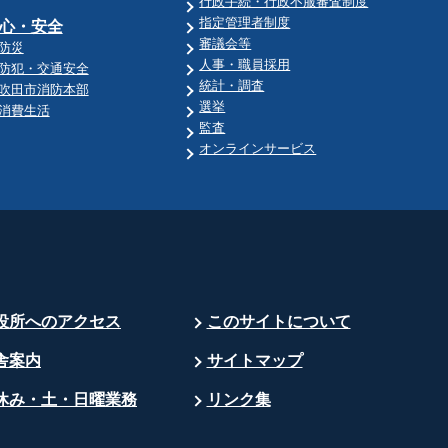
行政手続・行政不服審査制度
指定管理者制度
心・安全
審議会等
防災
人事・職員採用
防犯・交通安全
統計・調査
吹田市消防本部
選挙
消費生活
監査
オンラインサービス
役所へのアクセス
このサイトについて
舎案内
サイトマップ
休み・土・日曜業務
リンク集