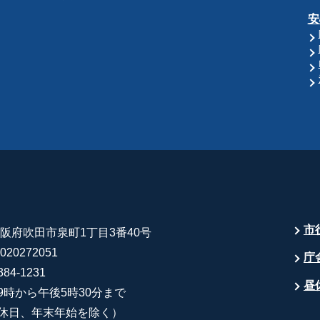
安
市
 大阪府吹田市泉町1丁目3番40号
20272051
庁
84-1231
昼
9時から午後5時30分まで
休日、年末年始を除く）