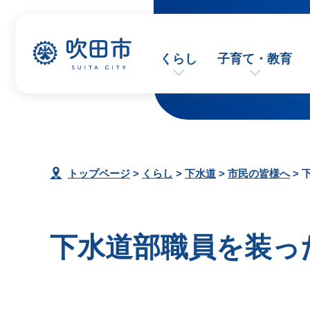
くらし
子育て・教育
トップページ
>
くらし
>
下水道
>
市民の皆様へ
> 
下水道部職員を装っ