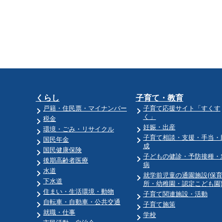
くらし
子育て・教育
戸籍・住民票・マイナンバー
子育て応援サイト「すくす
く」
税金
妊娠・出産
環境・ごみ・リサイクル
子育て相談・支援・手当・
国民年金
成
国民健康保険
子どもの健診・予防接種・
後期高齢者医療
病
水道
就学前児童の通園施設(保
下水道
所・幼稚園・認定こども園
住まい・生活環境・動物
子育て関連施設・活動
自転車・自動車・公共交通
子育て施策
就職・仕事
学校