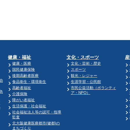
健康・福祉
文化・スポーツ
産
健康・医療
文化・芸術・歴史
国民健康保険
スポーツ
後期高齢者医療
観光・レジャー
助
食品衛生・環境衛生
生涯学習・公民館
高齢者福祉
市民公益活動（ボランティ
急
ア・NPO）
介護保険
障がい者福祉
育
生活保護・社会福祉
)
社会福祉法人等の認可・指導
監査
北大阪健康医療都市(健都)の
まちづくり