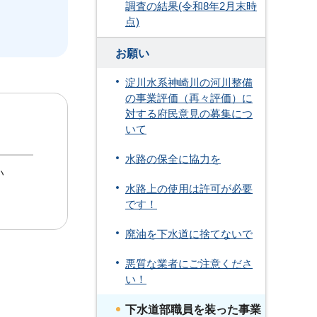
調査の結果(令和8年2月末時
点)
お願い
淀川水系神崎川の河川整備
の事業評価（再々評価）に
対する府民意見の募集につ
いて
水路の保全に協力を
い
水路上の使用は許可が必要
です！
廃油を下水道に捨てないで
悪質な業者にご注意くださ
い！
下水道部職員を装った事業