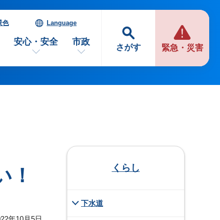
景色
Language
安心・安全
市政
さがす
緊急・災害
くらし
い！
下水道
22年10月5日