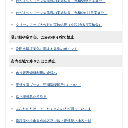
わがまちクリーン大作戦の実施結果（令和5年6月実施分）
わがまちクリーン大作戦の実施結果（令和4年11月実施分）
クリーンアップ大作戦の実施結果（令和4年6月実施分）
吸い殻や空き缶、ごみのポイ捨て禁止
吹田市環境美化に関する条例のポイント
市内全域で歩きたばこ禁止
市指定喫煙所利用の皆様へ
卒煙支援ブース（密閉型喫煙所）について
路上喫煙防止啓発員
あなたのたばこで、たくさんの人が困っています
環境美化推進重点地区及び路上喫煙禁止地区一覧