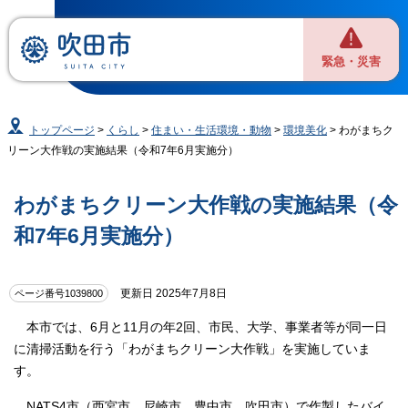
緊急・災害
トップページ
>
くらし
>
住まい・生活環境・動物
>
環境美化
> わがまちク
リーン大作戦の実施結果（令和7年6月実施分）
わがまちクリーン大作戦の実施結果（令
和7年6月実施分）
更新日 2025年7月8日
ページ番号1039800
本市では、6月と11月の年2回、市民、大学、事業者等が同一日
に清掃活動を行う「わがまちクリーン大作戦」を実施していま
す。
NATS4市（西宮市、尼崎市、豊中市、吹田市）で作製したバイ