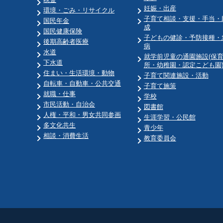
妊娠・出産
環境・ごみ・リサイクル
子育て相談・支援・手当・
国民年金
成
国民健康保険
子どもの健診・予防接種・
後期高齢者医療
病
水道
就学前児童の通園施設(保
下水道
所・幼稚園・認定こども園
住まい・生活環境・動物
子育て関連施設・活動
自転車・自動車・公共交通
子育て施策
就職・仕事
学校
市民活動・自治会
図書館
人権・平和・男女共同参画
生涯学習・公民館
多文化共生
青少年
相談・消費生活
教育委員会