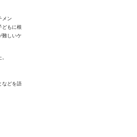
チメン
子どもに根
が難しいケ
た。
となどを語