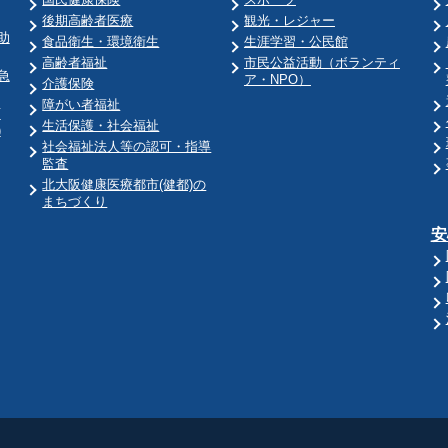
後期高齢者医療
観光・レジャー
助
食品衛生・環境衛生
生涯学習・公民館
高齢者福祉
市民公益活動（ボランティ
急
ア・NPO）
介護保険
障がい者福祉
育
生活保護・社会福祉
)
社会福祉法人等の認可・指導
監査
北大阪健康医療都市(健都)の
まちづくり
安