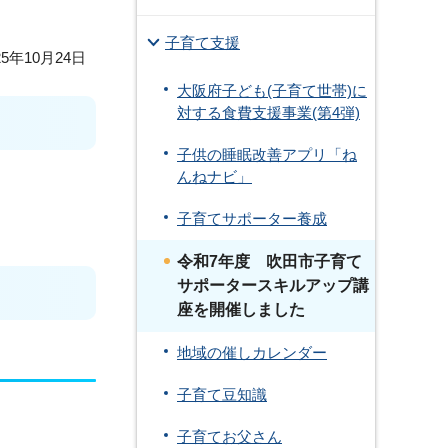
子育て支援
5年10月24日
大阪府子ども(子育て世帯)に
対する食費支援事業(第4弾)
子供の睡眠改善アプリ「ね
んねナビ」
子育てサポーター養成
令和7年度 吹田市子育て
サポータースキルアップ講
座を開催しました
地域の催しカレンダー
子育て豆知識
子育てお父さん