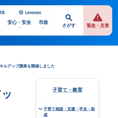
景色
Language
安心・安全
市政
さがす
緊急・災害
スキルアップ講座を開催しました
子育て・教育
アッ
子育て相談・支援・手当・助
成