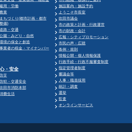
雇用・労働
施設案内・施設予約
農業
ようこそ市長室
まちづくり(都市計画・都市
吹田市議会
整備)
市の政策と計画・行政運営
道路・交通
市の財政・会計
公園・みどり・自然
広報・シティプロモーション
環境の保全と創造
市民の声・広聴
事業者の税金・マイナンバー
条例・規則
情報公開・個人情報保護
行政手続・行政不服審査制度
指定管理者制度
心・安全
審議会等
防災
人事・職員採用
防犯・交通安全
統計・調査
吹田市消防本部
選挙
消費生活
監査
オンラインサービス