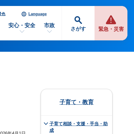
景色
Language
安心・安全
市政
さがす
緊急・災害
子育て・教育
子育て相談・支援・手当・助
成
026年4月1日