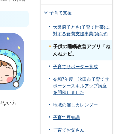
子育て支援
大阪府子ども(子育て世帯)に
対する食費支援事業(第4弾)
子供の睡眠改善アプリ「ね
んねナビ」
子育てサポーター養成
令和7年度 吹田市子育てサ
ポータースキルアップ講座
を開催しました
がない方
地域の催しカレンダー
子育て豆知識
子育てお父さん