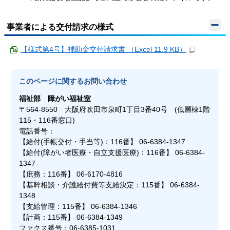
事業者による交付請求の様式
【様式第4号】補助金交付請求書 （Excel 11.9 KB）
このページに関する
お問い合わせ
福祉部
障がい福祉室
〒564-8550 大阪府吹田市泉町1丁目3番40号 (低層棟1階
115・116番窓口)
電話番号：
【給付(手帳交付・手当等)：116番】 06-6384-1347
【給付(障がい者医療・自立支援医療)：116番】 06-6384-
1347
【庶務：116番】 06-6170-4816
【基幹相談・介護給付費等支給決定：115番】 06-6384-
1348
【支給管理：115番】 06-6384-1346
【計画：115番】 06-6384-1349
ファクス番号：06-6385-1031