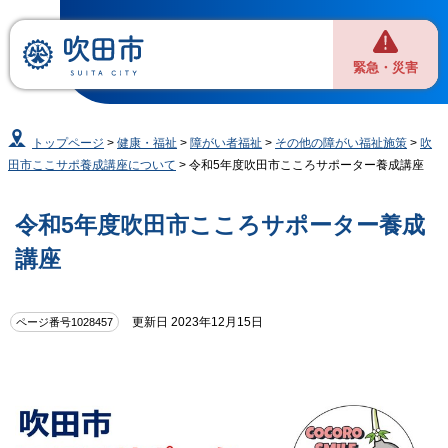
緊急・災害
トップページ
>
健康・福祉
>
障がい者福祉
>
その他の障がい福祉施策
>
吹
田市ここサポ養成講座について
> 令和5年度吹田市こころサポーター養成講座
令和5年度吹田市こころサポーター養成
講座
更新日 2023年12月15日
ページ番号1028457